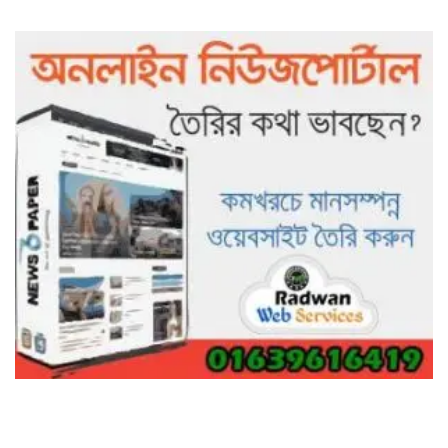
৯৯৯-এ কলের পর হামহাম জলপ্রপাতে
আটকে পড়া ১০ পর্যটককে উদ্ধার করল
পুলিশ ও ফায়ার সার্ভিস
গাছ না কেটে আমাদের পুড়িয়ে মারলে
ভালো হতো’: বন বিভাগের নিষ্ঠুরতায়
নিঃস্ব কৃষক