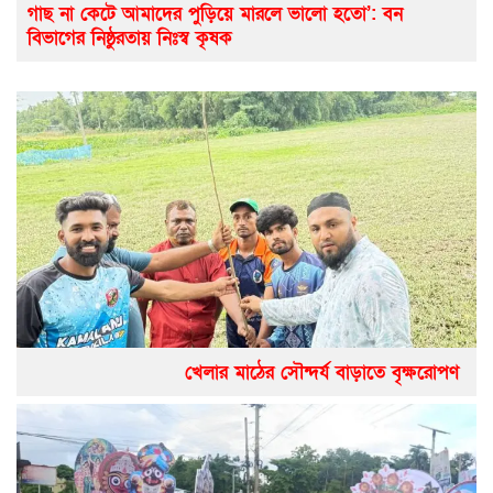
গাছ না কেটে আমাদের পুড়িয়ে মারলে ভালো হতো’: বন
বিভাগের নিষ্ঠুরতায় নিঃস্ব কৃষক
খেলার মাঠের সৌন্দর্য বাড়াতে বৃক্ষরোপণ