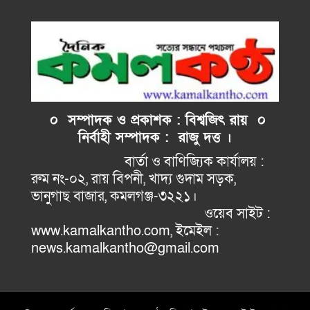
০ সম্পাদক ও প্রকাশক : বিশ্বজিৎ রায় ০
নির্বাহী
সম্পাদক : রাজু দত্ত ।
বার্তা ও বাণিজ্যিক কার্যালয় :
রুম নং-০২, রায় বিপনী, খাদ্য গুদাম সড়ক,
ভানুগাছ বাজার, কমলগঞ্জ-৩২২১।
ওয়েব সাইট :
www.kamalkantho.com, ইমেইল :
news.kamalkantho@gmail.com