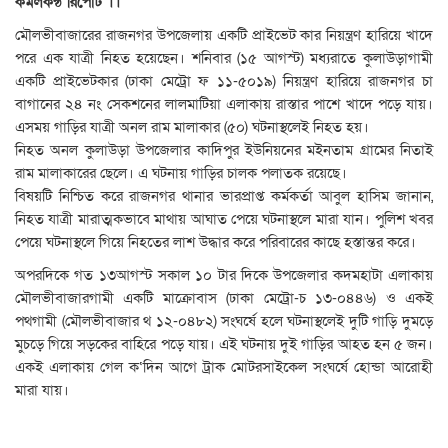
কমলকন্ঠ রিপোর্ট ।।
মৌলভীবাজারের রাজনগর উপজেলায় একটি প্রাইভেট কার নিয়ন্ত্রণ হারিয়ে খাদে
পরে এক যাত্রী নিহত হয়েছেন। শনিবার (১৫ আগস্ট) মধ্যরাতে কুলাউড়াগামী
একটি প্রাইভেটকার (ঢাকা মেট্রো ফ ১১-৫০১৯) নিয়ন্ত্রণ হারিয়ে রাজনগর চা
বাগানের ২৪ নং সেকশনের লালমাটিয়া এলাকায় রাস্তার পাশে খাদে পড়ে যায়।
এসময় গাড়ির যাত্রী অনল রাম মালাকার (৫০) ঘটনাস্থলেই নিহত হয়।
নিহত অনল কুলাউড়া উপজেলার কাদিপুর ইউনিয়নের মইনতাম গ্রামের নিতাই
রাম মালাকারের ছেলে। এ ঘটনায় গাড়ির চালক পলাতক রয়েছে।
বিষয়টি নিশ্চিত করে রাজনগর থানার ভারপ্রাপ্ত কর্মকর্তা আবুল হাসিম জানান,
নিহত যাত্রী মারাত্মকভাবে মাথায় আঘাত পেয়ে ঘটনাস্থলে মারা যান। পুলিশ খবর
পেয়ে ঘটনাস্থলে গিয়ে নিহতের লাশ উদ্ধার করে পরিবারের কাছে হস্তান্তর করে।
অপরদিকে গত ১৩আগস্ট সকাল ১০ টার দিকে উপজেলার কদমহাটা এলাকায়
মৌলভীবাজারগামী একটি মাক্রোবাস (ঢাকা মেট্রো-চ ১৩-০৪৪৬) ও একই
পথগামী (মৌলভীবাজার থ ১২-০৪৮২) সংঘর্ষে হলে ঘটনাস্থলেই দুটি গাড়ি দুমড়ে
মুচড়ে গিয়ে সড়কের বাহিরে পড়ে যায়। এই ঘটনায় দুই গাড়ির আহত হন ৫ জন।
একই এলাকায় গেল ক‘দিন আগে ট্রাক মোটরসাইকেল সংঘর্ষে হোন্ডা আরোহী
মারা যায়।