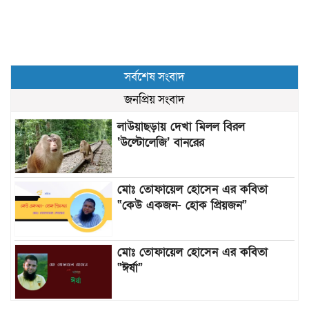
সর্বশেষ সংবাদ
জনপ্রিয় সংবাদ
লাউয়াছড়ায় দেখা মিলল বিরল
‘উল্টোলেজি’ বানরের
মোঃ তোফায়েল হোসেন এর কবিতা
“কেউ একজন- হোক প্রিয়জন”
মোঃ তোফায়েল হোসেন এর কবিতা
“ঈর্ষা”