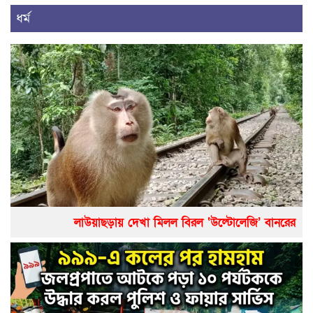
ধর্ম
লাউয়াছড়ায় দেখা মিলল বিরল ‘উল্টোলেজি’ বানরের