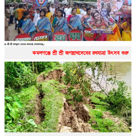
কমলগঞ্জে শ্রী শ্রী জগন্নাথদেবের রথযাত্রা উৎসব শুরু