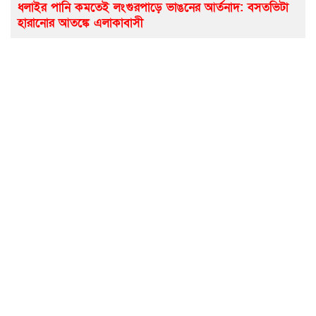
ধলাইর পানি কমতেই লংগুরপাড়ে ভাঙনের আর্তনাদ: বসতভিটা
হারানোর আতঙ্কে এলাকাবাসী