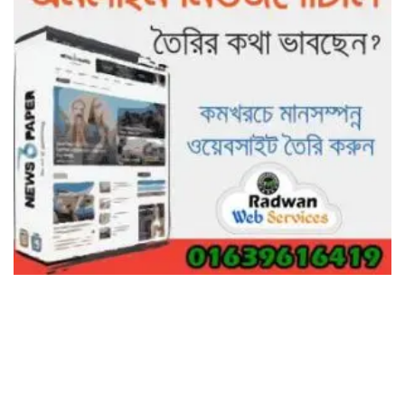
গাছ না কেটে আমাদের পুড়িয়ে মারলে
ভালো হতো’: বন বিভাগের নিষ্ঠুরতায়
নিঃস্ব কৃষক