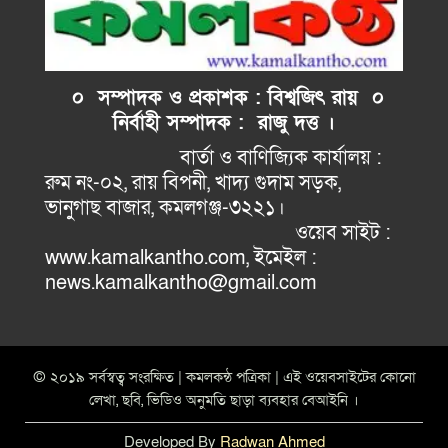
০ সম্পাদক ও প্রকাশক : বিশ্বজিৎ রায় ০
নির্বাহী
সম্পাদক : রাজু দত্ত ।
বার্তা ও বাণিজ্যিক কার্যালয় :
রুম নং-০২, রায় বিপনী, খাদ্য গুদাম সড়ক,
ভানুগাছ বাজার, কমলগঞ্জ-৩২২১।
ওয়েব সাইট :
www.kamalkantho.com, ইমেইল :
news.kamalkantho@gmail.com
© ২০১৯ সর্বস্বত্ব সংরক্ষিত | কমলকন্ঠ পত্রিকা | এই ওয়েবসাইটের কোনো
লেখা, ছবি, ভিডিও অনুমতি ছাড়া ব্যবহার বেআইনি ।
Developed By
Radwan Ahmed