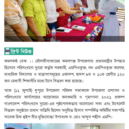
কমলকন্ঠ ডেস্ক ।। মৌলভীবাজারের কমলগঞ্জ উপজেলায় প্রধানমন্ত্রীর উপহার
হিসেবে পরিসংখ্যান ব্যুরো কর্তৃক সরকারী, এমপিওভুক্ত, নন এমপিওভূক্ত কলেজ,
মাধ্যমিক বিদ্যালয় ও মাদ্রাসাসমূহের একাদশ, দ্বাদশ ৯ম ও ১০ম শ্রেণীর ১২০
জন মেধাবী শিক্ষার্থীর মধ্যে ট্যাব বিতরণ করা হয়েছে।
আজ (১১ জুলাই) দুপুরে উপজেলা পরিষদ সভাকক্ষে উপজেলা প্রশাসন ও
পরিসংখ্যান কার্যালয়ের আয়োজনে জনশুমারি ও গৃহগণনা ২০২১ প্রকল্প
বাংলাদেশ পরিসংখ্যান ব্যুরো-এর পৃষ্ঠপোষকতায় আলোচনা সভা এবং ট্যাবলেট
বিতরণ অনুষ্ঠানে প্রধান অতিথি ছিলেন অনুমিত হিসাব সম্পর্কিত কমিটির সভাপতি
সাবেক চিফ হুইপ বীর মুক্তিযোদ্ধা উপাধ্যক্ষ ড. মোঃ আব্দুস শহীদ এমপি।