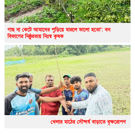
গাছ না কেটে আমাদের পুড়িয়ে মারলে ভালো হতো’: বন
বিভাগের নিষ্ঠুরতায় নিঃস্ব কৃষক
খেলার মাঠের সৌন্দর্য বাড়াতে বৃক্ষরোপণ