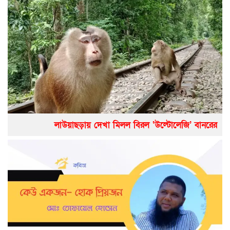
লাউয়াছড়ায় দেখা মিলল বিরল ‘উল্টোলেজি’ বানরের