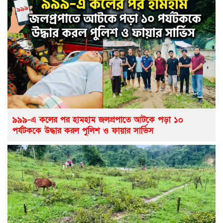
৯৯৯-এ কলের পর হামহাম জলপ্রপাতে আটকে পড়া ১০
পর্যটককে উদ্ধার করল পুলিশ ও ফায়ার সার্ভিস