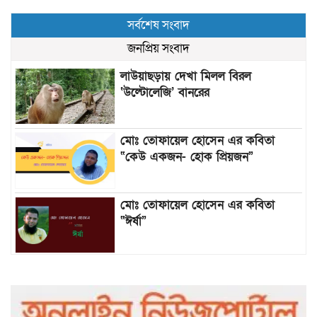
সর্বশেষ সংবাদ
জনপ্রিয় সংবাদ
লাউয়াছড়ায় দেখা মিলল বিরল
‘উল্টোলেজি’ বানরের
মোঃ তোফায়েল হোসেন এর কবিতা
“কেউ একজন- হোক প্রিয়জন”
মোঃ তোফায়েল হোসেন এর কবিতা
“ঈর্ষা”
৯৯৯-এ কলের পর হামহাম জলপ্রপাতে
আটকে পড়া ১০ পর্যটককে উদ্ধার করল
পুলিশ ও ফায়ার সার্ভিস