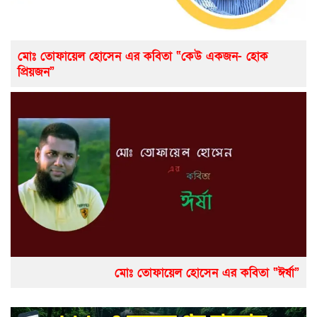
মোঃ তোফায়েল হোসেন এর কবিতা “কেউ একজন- হোক
প্রিয়জন”
মোঃ তোফায়েল হোসেন এর কবিতা “ঈর্ষা”