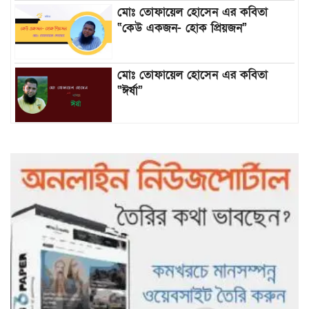
মোঃ তোফায়েল হোসেন এর কবিতা
“কেউ একজন- হোক প্রিয়জন”
মোঃ তোফায়েল হোসেন এর কবিতা
“ঈর্ষা”
৯৯৯-এ কলের পর হামহাম জলপ্রপাতে
আটকে পড়া ১০ পর্যটককে উদ্ধার করল
পুলিশ ও ফায়ার সার্ভিস
গাছ না কেটে আমাদের পুড়িয়ে মারলে
ভালো হতো’: বন বিভাগের নিষ্ঠুরতায়
নিঃস্ব কৃষক