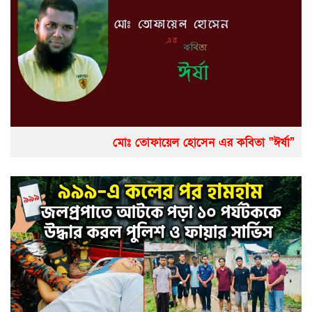
মোঃ তোফায়েল হোসেন এর কবিতা “ঈর্ষা”