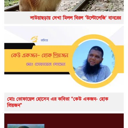
লাউয়াছড়ায় দেখা মিলল বিরল ‘উল্টোলেজি’ বানরের
মোঃ তোফায়েল হোসেন এর কবিতা “কেউ একজন- হোক
প্রিয়জন”