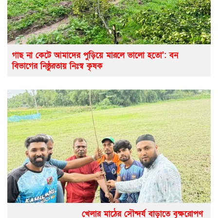
গাছ না কেটে আমাদের পুড়িয়ে মারলে ভালো হতো’: বন
বিভাগের নিষ্ঠুরতায় নিঃস্ব কৃষক
খেলার মাঠের সৌন্দর্য বাড়াতে বৃক্ষরোপণ