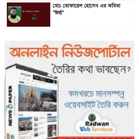
মোঃ তোফায়েল হোসেন এর কবিতা
“ঈর্ষা”
৯৯৯-এ কলের পর হামহাম জলপ্রপাতে
আটকে পড়া ১০ পর্যটককে উদ্ধার করল
পুলিশ ও ফায়ার সার্ভিস
গাছ না কেটে আমাদের পুড়িয়ে মারলে
ভালো হতো’: বন বিভাগের নিষ্ঠুরতায়
নিঃস্ব কৃষক