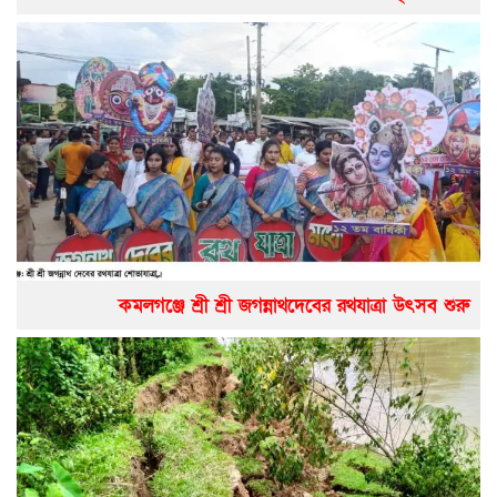
কমলগঞ্জে শ্রী শ্রী জগন্নাথদেবের রথযাত্রা উৎসব শুরু