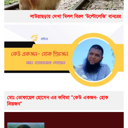
লাউয়াছড়ায় দেখা মিলল বিরল ‘উল্টোলেজি’ বানরের
মোঃ তোফায়েল হোসেন এর কবিতা “কেউ একজন- হোক
প্রিয়জন”