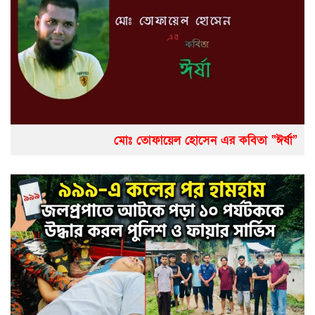
মোঃ তোফায়েল হোসেন এর কবিতা “ঈর্ষা”