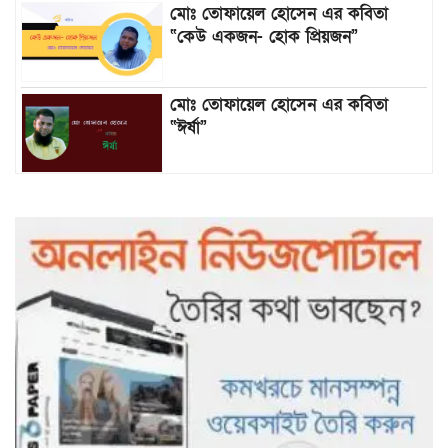
মোঃ তোফায়েল হোসেন এর কবিতা
“কেউ একজন- হোক প্রিয়জন”
মোঃ তোফায়েল হোসেন এর কবিতা
“ঈর্ষা”
৯৯৯-এ কলের পর হামহাম জলপ্রপাতে
আটকে পড়া ১০ পর্যটককে উদ্ধার করল
পুলিশ ও ফায়ার সার্ভিস
গাছ না কেটে আমাদের পুড়িয়ে মারলে
ভালো হতো’: বন বিভাগের নিষ্ঠুরতায়
নিঃস্ব কৃষক