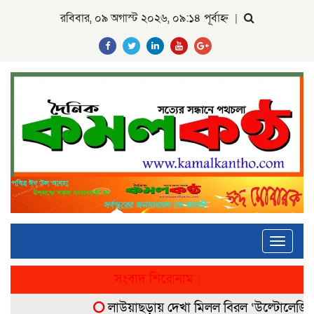
রবিবার, ০৯ অগাস্ট ২০২৬, ০৯:১৪ পূর্বাহ্ন
|
Toggle
navigati
সংবাদ শিরোনাম :
লাউয়াছড়ায় দেখা মিলল বিরল ‘উল্টোলেজি’ বানর