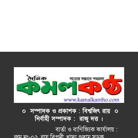
০ সম্পাদক ও প্রকাশক : বিশ্বজিৎ রায় ০
নির্বাহী
সম্পাদক : রাজু দত্ত ।
বার্তা ও বাণিজ্যিক কার্যালয় :
রুম নং-০২, রায় বিপনী, খাদ্য গুদাম সড়ক,