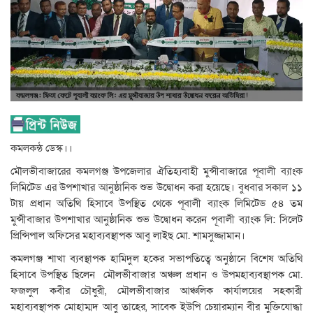
কমলকন্ঠ ডেস্ক।।
মৌলভীবাজারের কমলগঞ্জ উপজেলার ঐতিহ্যবাহী মুন্সীবাজারে পূবালী ব্যাংক
লিমিটেড এর উপশাখার আনুষ্ঠানিক শুভ উদ্বোধন করা হয়েছে। বুধবার সকাল ১১
টায় প্রধান অতিথি হিসাবে উপস্থিত থেকে পূবালী ব্যাংক লিমিটেড ৫৪ তম
মুন্সীবাজার উপশাখার আনুষ্ঠানিক শুভ উদ্বোধন করেন পূবালী ব্যাংক লি: সিলেট
প্রিন্সিপাল অফিসের মহাব্যবস্থাপক আবু লাইছ মো. শামসুজ্জামান।
কমলগঞ্জ শাখা ব্যবস্থাপক হামিদুল হকের সভাপতিত্বে অনুষ্ঠানে বিশেষ অতিথি
হিসাবে উপস্থিত ছিলেন মৌলভীবাজার অঞ্চল প্রধান ও উপমহাব্যবস্থাপক মো.
ফজলুল কবীর চৌধুরী, মৌলভীবাজার আঞ্চলিক কার্যালয়ের সহকারী
মহাব্যবস্থাপক মোহাম্মদ আবু তাহের, সাবেক ইউপি চেয়ারম্যান বীর মুক্তিযোদ্ধা