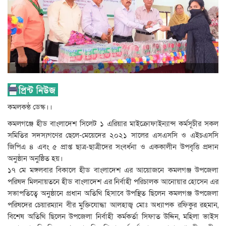
কমলকন্ঠ ডেস্ক।।
কমলগঞ্জে হীড বাংলাদেশ সিলেট ১ এরিয়ার মাইক্রোফাইন্যান্স কর্মসূচীর সকল
সমিতির সদস্যগণের ছেলে-মেয়েদের ২০২১ সালের এসএসসি ও এইচএসসি
জিপিএ ৪ এবং ৫ প্রাপ্ত ছাত্র-ছাত্রীদের সংবর্ধনা ও এককালীন উপবৃত্তি প্রদান
অনুষ্ঠান অনুষ্ঠিত হয়।
১৭ মে মঙ্গলবার বিকালে হীড বাংলাদেশ এর আয়োজনে কমলগঞ্জ উপজেলা
পরিষদ মিলনায়তনে হীড বাংলাদেশ এর নির্বাহী পরিচালক আনোয়ার হোসেন এর
সভাপতিত্বে অনুষ্ঠানে প্রধান অতিথি হিসাবে উপস্থিত ছিলেন কমলগঞ্জ উপজেলা
পরিষদের চেয়ারম্যান বীর মুক্তিযোদ্ধা আলহাজ্ব মোঃ অধ্যাপক রফিকুর রহমান,
বিশেষ অতিথি ছিলেন উপজেলা নির্বাহী কর্মকর্তা সিফাত উদ্দিন, মহিলা ভাইস