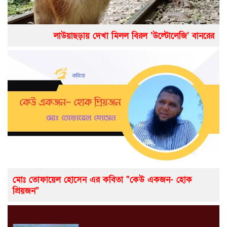
লাউয়াছড়ায় দেখা মিলল বিরল ‘উল্টোলেজি’ বানরের
মোঃ তোফায়েল হোসেন এর কবিতা “কেউ একজন- হোক
প্রিয়জন”