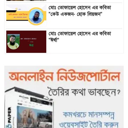
মোঃ তোফায়েল হোসেন এর কবিতা
“কেউ একজন- হোক প্রিয়জন”
মোঃ তোফায়েল হোসেন এর কবিতা
“ঈর্ষা”
৯৯৯-এ কলের পর হামহাম জলপ্রপাতে
আটকে পড়া ১০ পর্যটককে উদ্ধার করল
পুলিশ ও ফায়ার সার্ভিস
গাছ না কেটে আমাদের পুড়িয়ে মারলে
ভালো হতো’: বন বিভাগের নিষ্ঠুরতায়
নিঃস্ব কৃষক