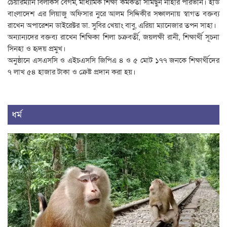
চেয়ারম্যান বিলকিস বেগম, মাধ্যমিক শিক্ষা কর্মকর্তা সামছুন নাহার পারভীন। হীড
বাংলাদেশ এর লিয়াজু অফিসার নুরে আলম সিদ্দিকীর সঞ্চালনায় স্বাগত বক্তব্য
রাখেন অপারেশন ডাইরেক্টর ডা. সুবির খেয়াং বাবু, এরিয়া ম্যানেজার তপন সাহা।
অন্যান্যদের বক্তব্য রাখেন শিক্ষিকা শিলা চক্রবর্তী, জয়লক্ষী রানী, শিক্ষার্থী সূচনা
সিনহা ও হৃদয় প্রমুখ।
অনুষ্ঠানে এসএসসি ও এইচএসসি জিপিএ ৪ ও ৫ মোট ১৭৭ জনকে শিক্ষার্থীদের
৭ লাখ ৫৪ হাজার টাকা ও ক্রেষ্ট প্রদান করা হয়।
ধর্ম