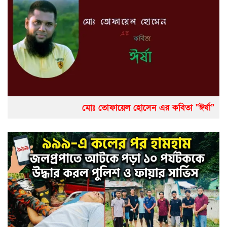
মোঃ তোফায়েল হোসেন এর কবিতা “ঈর্ষা”