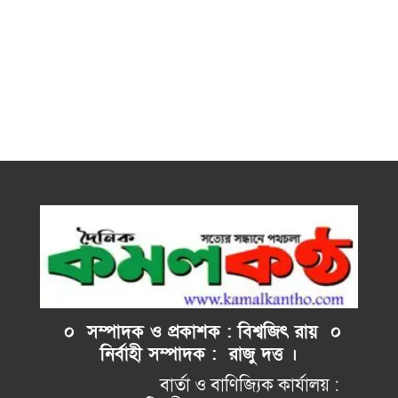
০ সম্পাদক ও প্রকাশক : বিশ্বজিৎ রায় ০
নির্বাহী
সম্পাদক : রাজু দত্ত ।
বার্তা ও বাণিজ্যিক কার্যালয় :