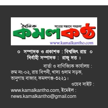
০ সম্পাদক ও প্রকাশক : বিশ্বজিৎ রায় ০
নির্বাহী
সম্পাদক : রাজু দত্ত ।
বার্তা ও বাণিজ্যিক কার্যালয় :
রুম নং-০২, রায় বিপনী, খাদ্য গুদাম সড়ক,
ভানুগাছ বাজার, কমলগঞ্জ-৩২২১।
ওয়েব সাইট :
www.kamalkantho.com, ইমেইল :
news.kamalkantho@gmail.com