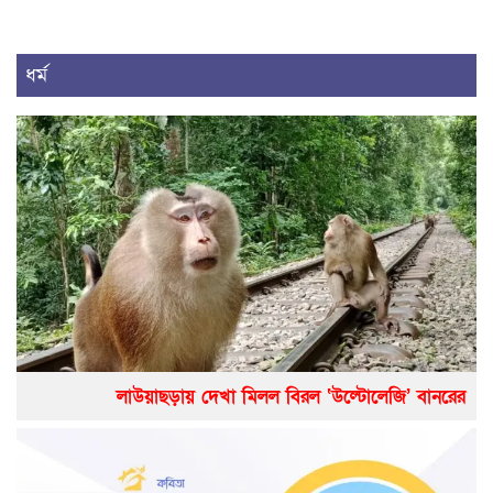
ধর্ম
লাউয়াছড়ায় দেখা মিলল বিরল ‘উল্টোলেজি’ বানরের