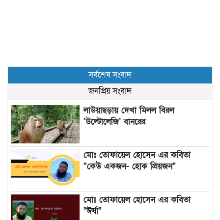
সর্বশেষ সংবাদ
জনপ্রিয় সংবাদ
লাউয়াছড়ায় দেখা মিলল বিরল
‘উল্টোলেজি’ বানরের
মোঃ তোফায়েল হোসেন এর কবিতা
“কেউ একজন- হোক প্রিয়জন”
মোঃ তোফায়েল হোসেন এর কবিতা
“ঈর্ষা”