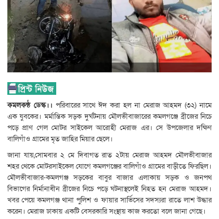
কমলকন্ঠ ডেস্ক।।
পরিবারের সাথে ঈদ করা হল না মেরাজ আহমদ (৩২) নামে
এক যুবকের। মর্মান্তিক সড়ক দুর্ঘটনায় মৌলভীবাজারের কমলগঞ্জে ব্রীজের নিচে
পড়ে প্রাণ গেল মোটর সাইকেল আরোহী মেরাজ এর। সে উপজেলার দক্ষিণ
বালিগাঁও গ্রামের মৃত জাহির মিয়ার ছেলে।
জানা যায়,সোমবার ২ মে দিবাগত রাত ২টায় মেরাজ আহমদ মৌলভীবাজার
শহর থেকে মোটরসাইকেল যোগে কমলগঞ্জের বালিগাঁও গ্রামের বাড়ীতে ফিরছিল।
মৌলভীবাজার-কমলগঞ্জ সড়কের বাবুর বাজার এলাকায় সড়ক ও জনপথ
বিভাগের নির্মানাধীন ব্রীজের নিচে পড়ে ঘটনাস্থলেই নিহত হন মেরাজ আহমদ।
খবর পেয়ে কমলগঞ্জ থানা পুলিশ ও ফায়ার সার্ভিসের সদস্যরা রাতে লাশ উদ্ধার
করেন। মেরাজ ঢাকায় একটি বেসরকারি সংস্থায় কাজ করতো বলে জানা গেছে।