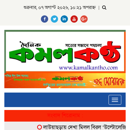
শুক্রবার, ০৭ অগাস্ট ২০২৬, ১০:২১ অপরাহ্ন
|
Toggle
navigati
সংবাদ শিরোনাম :
লাউয়াছড়ায় দেখা মিলল বিরল ‘উল্টোলেজি’ বানর