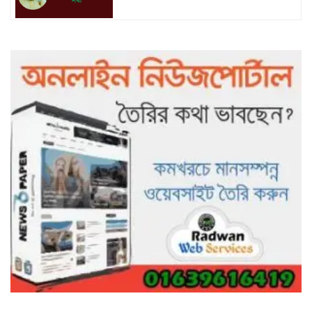
৯৯৯-এ কলের পর হামহাম জলপ্রপাতে
আটকে পড়া ১০ পর্যটককে উদ্ধার করল
পুলিশ ও ফায়ার সার্ভিস
গাছ না কেটে আমাদের পুড়িয়ে মারলে
ভালো হতো’: বন বিভাগের নিষ্ঠুরতায়
নিঃস্ব কৃষক