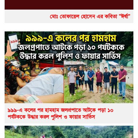
মোঃ তোফায়েল হোসেন এর কবিতা “ঈর্ষা”
৯৯৯-এ কলের পর হামহাম জলপ্রপাতে আটকে পড়া ১০
পর্যটককে উদ্ধার করল পুলিশ ও ফায়ার সার্ভিস