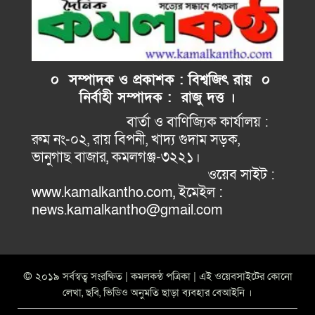
০ সম্পাদক ও প্রকাশক : বিশ্বজিৎ রায় ০
নির্বাহী
সম্পাদক : রাজু দত্ত ।
বার্তা ও বাণিজ্যিক কার্যালয় :
রুম নং-০২, রায় বিপনী, খাদ্য গুদাম সড়ক,
ভানুগাছ বাজার, কমলগঞ্জ-৩২২১।
ওয়েব সাইট :
www.kamalkantho.com, ইমেইল :
news.kamalkantho@gmail.com
© ২০১৯ সর্বস্বত্ব সংরক্ষিত | কমলকন্ঠ পত্রিকা | এই ওয়েবসাইটের কোনো
লেখা, ছবি, ভিডিও অনুমতি ছাড়া ব্যবহার বেআইনি ।