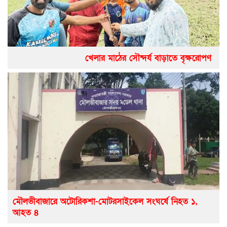
খেলার মাঠের সৌন্দর্য বাড়াতে বৃক্ষরোপণ
মৌলভীবাজারে অটোরিকশা-মোটরসাইকেল সংঘর্ষে নিহত ১,
আহত ৪