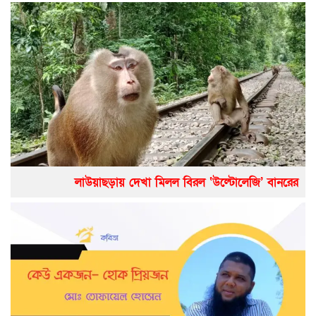
লাউয়াছড়ায় দেখা মিলল বিরল ‘উল্টোলেজি’ বানরের