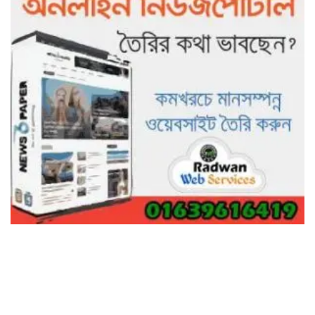
গাছ না কেটে আমাদের পুড়িয়ে মারলে
ভালো হতো’: বন বিভাগের নিষ্ঠুরতায়
নিঃস্ব কৃষক