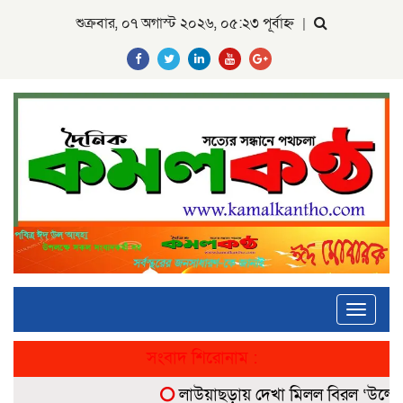
শুক্রবার, ০৭ অগাস্ট ২০২৬, ০৫:২৩ পূর্বাহ্ন
|
Toggle
navigati
সংবাদ শিরোনাম :
লাউয়াছড়ায় দেখা মিলল বিরল ‘উল্টোলেজি