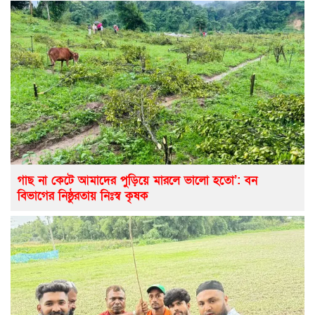
গাছ না কেটে আমাদের পুড়িয়ে মারলে ভালো হতো’: বন
বিভাগের নিষ্ঠুরতায় নিঃস্ব কৃষক