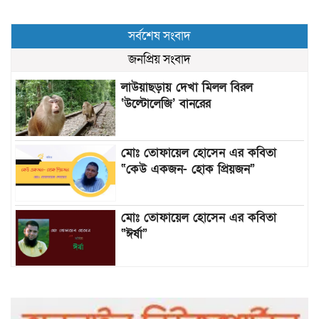
সর্বশেষ সংবাদ
জনপ্রিয় সংবাদ
লাউয়াছড়ায় দেখা মিলল বিরল
‘উল্টোলেজি’ বানরের
মোঃ তোফায়েল হোসেন এর কবিতা
“কেউ একজন- হোক প্রিয়জন”
মোঃ তোফায়েল হোসেন এর কবিতা
“ঈর্ষা”
৯৯৯-এ কলের পর হামহাম জলপ্রপাতে
আটকে পড়া ১০ পর্যটককে উদ্ধার করল
পুলিশ ও ফায়ার সার্ভিস