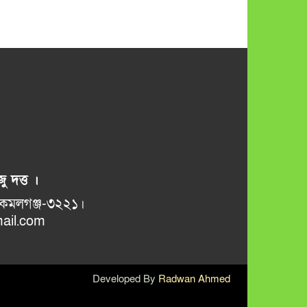
ু দত্ত ।
ভানুগাছ বাজার, কমলগঞ্জ-৩২২১।
il.com
Developed By
Radwan Ahmed