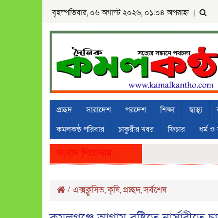
বৃহস্পতিবার, ০৬ অগাস্ট ২০২৬, ০১:০৪ অপরাহ্ন
|
প্রচ্ছদ
সারাদেশ
পরদেশ
শিক্ষা
স্বাস্থ্য
কমলকন্ঠ পরিবার
চাকুরীর খবর
ফিচার
ধর্ম ও 
সংবাদ শিরোনাম :
/
এক্সক্লুসিভ
কৃষি
প্রচ্ছদ
সর্বশেষ
,
,
,