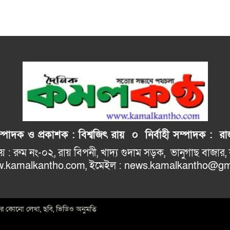
াদক ও প্রকাশক : বিশ্বজিৎ রায় ০
নির্বাহী
সম্পাদক : রাজ
: রুম নং-০২, রায় বিপনী, খাদ্য গুদাম সড়ক, 
ho.com, ইমেইল : news.kamalkantho@gma
ইটের কোনো লেখা, ছবি, ভিডিও অনুমতি