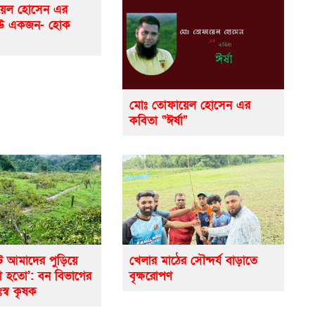
়েল হোসেন এর
েউ একজন- হোক
মোঃ তোফায়েল হোসেন এর
কবিতা “ঈর্ষা”
ে আমাদের পুড়িয়ে
খেলার মাঠের সৌন্দর্য বাড়াতে
ো হতো’: বন বিভাগের
বৃক্ষরোপণ
ঃস্ব কৃষক