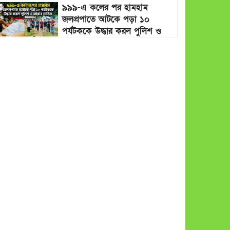
৯৯৯-এ কলের পর হামহাম
জলপ্রপাতে আটকে পড়া ১০
পর্যটককে উদ্ধার করল পুলিশ ও
ফায়ার সার্ভিস
গাছ না কেটে আমাদের পুড়িয়ে
মারলে ভালো হতো’: বন বিভাগের
নিষ্ঠুরতায় নিঃস্ব কৃষক