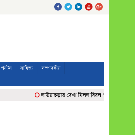
পর্যটন
সাহিত্য
সম্পাদকীয়
লাউয়াছড়ায় দেখা মিলল বিরল ‘উল্টোলেজি’ বানর