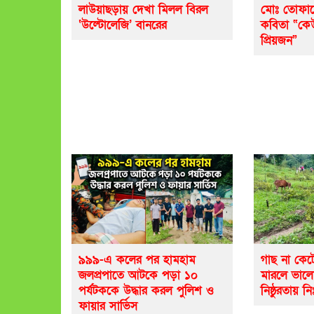
লাউয়াছড়ায় দেখা মিলল বিরল
মোঃ তোফায
‘উল্টোলেজি’ বানরের
কবিতা “ক
প্রিয়জন”
৯৯৯-এ কলের পর হামহাম
গাছ না কেট
জলপ্রপাতে আটকে পড়া ১০
মারলে ভাল
পর্যটককে উদ্ধার করল পুলিশ ও
নিষ্ঠুরতায় নি
ফায়ার সার্ভিস