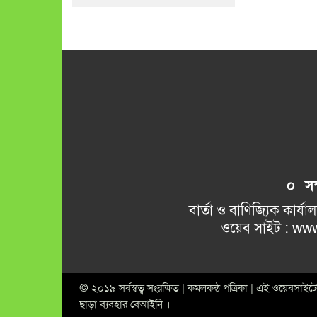
০ সম্প
বার্তা ও বাণিজ্যিক কার্যালয় 
ওয়েব সাইট : www.kamalkant
© ২০১৯ সর্বস্বত্ব সংরক্ষিত | কমলকন্ঠ পত্রিকা | এই ওয়েবসা
ছাড়া ব্যবহার বেআইনি ।