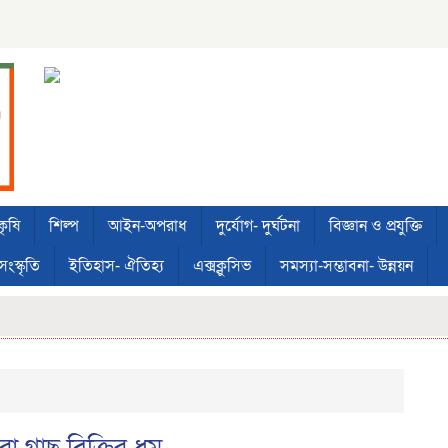
কৃষি
শিল্প
আইন-অপরাধ
দুর্যোগ- দুর্ঘটনা
বিজ্ঞান ও প্রযুক্তি
সংস্কৃতি
ইতিহাস- ঐতিহ্য
এক্সক্লুসিভ
সমস্যা-সম্ভাবনা- উন্নয়ন