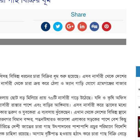
রা গাছ বিক্রির ধূম
Share
সহ বিভিন্ন ধরনের চারা বিক্রির ধূম শুরু হয়েছে। এসব নার্সারী থেকে দেশের
েই নার্সারী থেকে চারা ক্রয় করে ঠেলা ও ভ্যান গাড়ি যোগে গ্রামগঞ্জের বাজার
েলায় ছোট বড় মিলিয়ে প্রায় ৭০টি নার্সারী গড়ে উঠেছে। যদি ও কৃষি অফিস
ার্সারী রাস্তার পাশে এবং বাড়ির আঙ্গিনায়। এসব নার্সারী করে তাদের মধ্যে
াকার তরুণ ও যুবকেরা এ ব্যবসায় ঝুঁকেছেন। এখান থেকে দেশের বিভিন্ন স্থানে
সেরনগর বিমান বন্দর, পতনঊষারও কালেঙ্গা এলাকার সড়কের পাশে বেশ কিছু
র্সারিতে দেশী জাতের চারা গাছ উৎপাদনের পাশাপাশি প্রচুর পরিমাণে বিদেশি
যাপক চাহিদা রয়েছে। আগাম বৃষ্টিপাত হওয়ায় হঠাৎ করে চারা গাছ বিক্রি বেড়ে