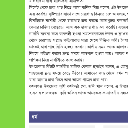
যাওয়ার নার্সারী মালিকেরা আনন্দিত।
সিলেট থেকে চারা গাছ নিতে আসা মানিক মিয়া বলেন, এই উপজে
ক্রয় করেছি। বৃষ্টিপড়ার সাথে সাথে চারাগাছ কিনতে চলে আসলাম,
বিসমিল্লাহ নার্সারী থেকে চারাগাছ ক্রয় করতে আসাখুচরা ব্যবসায
কেনার চাহিদা বেড়েছে। আজ এক হাজার গাছ ক্রয় করেছি। এগুলো ভ্
নার্সারি ব্যবসা করে স্বাবলম্বী হওয়া শমশেরনগরের ঈগল ও ফ্লাওয
থেকে চারাগাছ সংগ্রহ করি,আবার সারা দেশে বিক্রিও করি। বৈশাখে
থেকেই চারা গাছ বিক্রি হচ্ছে। করোনা কালীন সময় থেকে আগের চেয
নিয়মে পরিশ্রম করলে দ্রুত সময়ে লাভবান হওয়া যায়। আমার
প্রশিক্ষণ নিয়ে নার্সারীতে কাজ করছি।
উপজেলার বিউটি নার্সারীর মালিক বেলাল হুসাইন বলেন, এ মৌসুম
গাছগুলো দ্রুত সময়ে বেড়ে উঠবে। আমাদের কাছ থেকে এখন প্রতি
যারা আগাম চারা কিনে তারা ভালো গাছের চারা পায়।
কমলগঞ্জ উপজেলা কৃষি কর্মকর্তা মো. জনি খান বলেন, এ উপজে
ব্যবসায় লাভজনক। কৃষি অফিস থেকে তাদেরকে প্রয়োজনীয় সহয
ধর্ম