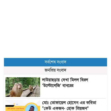
সর্বশেষ সংবাদ
জনপ্রিয় সংবাদ
লাউয়াছড়ায় দেখা মিলল বিরল
‘উল্টোলেজি’ বানরের
মোঃ তোফায়েল হোসেন এর কবিতা
“কেউ একজন- হোক প্রিয়জন”