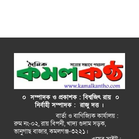
০ সম্পাদক ও প্রকাশক : বিশ্বজিৎ রায় ০
নির্বাহী
সম্পাদক : রাজু দত্ত ।
বার্তা ও বাণিজ্যিক কার্যালয় :
রুম নং-০২, রায় বিপনী, খাদ্য গুদাম সড়ক,
ভানুগাছ বাজার, কমলগঞ্জ-৩২২১।