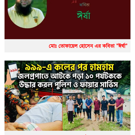
মোঃ তোফায়েল হোসেন এর কবিতা “ঈর্ষা”