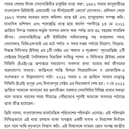
সনের শেষের দিকে সেনাবাহিনীর চাকুরির যাত্রা শুরু। ১৯৮১ সনের জানুয়ারীতে
বাংলাদেশ মিলিটারী একাডেমী ৭ম দীর্ঘমেয়াদী কোর্সে যোগদান। প্রশিক্ষণ শেষে
১৯৮২ সালের নভেম্বর মাসে কমিশন প্রাপ্ত হই এবং গ্রাজুয়েশন সম্পন্ন করি।
নানাবিধ প্রশিক্ষণ এবং পদোন্নতি প্রাপ্ত হয়ে কর্ণেল পদবীতে ১৩ মে ২০১১
তারিখে বিগত সরকার কর্তৃক অবসর প্রদান করা পর্যন্ত প্রায় ৩২ বছরের সামরিক
জীবন। সেনাবাহিনীতে ৪টি ইউনিটের অধিনায়কত্ব সহ ফরমেশন সদর,
সেনাসদর, ডিজিএফআই এর মাঠ পর্যায় ও সদর দপ্তর পর্যায়ে নিয়োগ, বিদ্রোহ-
বিদ্ধস্ত বিডিআর (ইউজ) এর ১টি সেক্টর এর ‘কমান্ড ও শৃংঙ্খলা’ পূনঃপ্রতিষ্ঠা, ২টি
সেক্টরের বিদ্রোহী সৈনিকদের বিচারিক দায়িত্ব পালন ও বিডিআর (ইউজ) থেকে
বিজিবি (ইএই)-তে রূপান্তরে যথাযোগ্য অবদান রাখা আমার কর্ম জীবনের
স্মরণযোগ্য অধ্যায়। জাতিসংঘ শান্তি মিশনে সিয়েরালিওন ও মোজাম্বিক-এ
অংশগ্রহণ ও উল্লেখযোগ্য বটে। ২০১১ সনের ৬ মে তারিখে আমার নেতৃত্বে
বিজিবি (ইএই) রংপুর এবং দিনাজপুর সেক্টর এর বিচারকার্য শেষ হয়। ৭ মে ২০১১
তারিখে আমাকে জানানো হয় তদানীন্তন সরকার সেনাবিধির বিভিন্ন ধারার ক্ষমতা
বলে আমার বয়সের সময় সীমাতে পৌঁছানোর পূর্বেই আমাকে অবসরে পাঠাতে
তারা প্রীত হয়েছেন।
তিনি বলেন, বাংলাদেশের রাজনৈতিক পরিবেশের পরিবর্তন এসেছে। এই পরিবর্তন
নিশ্চিতভাবে এই ধারা চলমান থাকা অবস্থায় একটি অবাধ ও নিরপেক্ষ নির্বাচন
হবে বলে আমি দৃঢ়ভাবে বিশ্বাস করি। এই বিশ্বাসকে সামনে রেখে আসন্ন জাতীয়