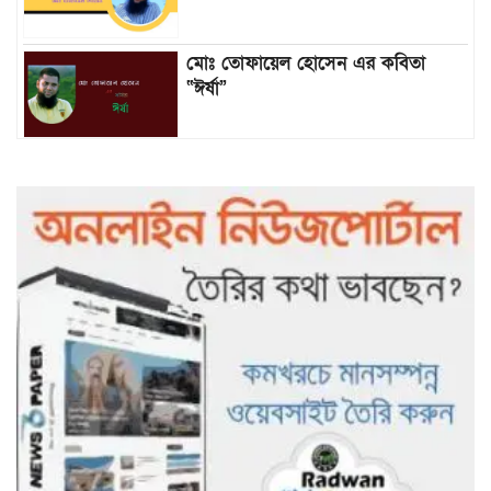
মোঃ তোফায়েল হোসেন এর কবিতা
“ঈর্ষা”
৯৯৯-এ কলের পর হামহাম জলপ্রপাতে
আটকে পড়া ১০ পর্যটককে উদ্ধার করল
পুলিশ ও ফায়ার সার্ভিস
গাছ না কেটে আমাদের পুড়িয়ে মারলে
ভালো হতো’: বন বিভাগের নিষ্ঠুরতায়
নিঃস্ব কৃষক