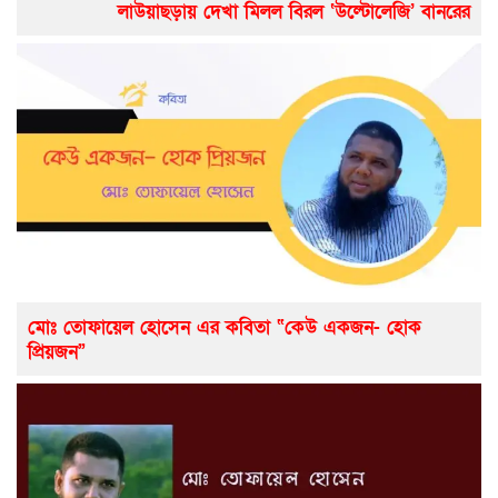
লাউয়াছড়ায় দেখা মিলল বিরল ‘উল্টোলেজি’ বানরের
মোঃ তোফায়েল হোসেন এর কবিতা “কেউ একজন- হোক
প্রিয়জন”