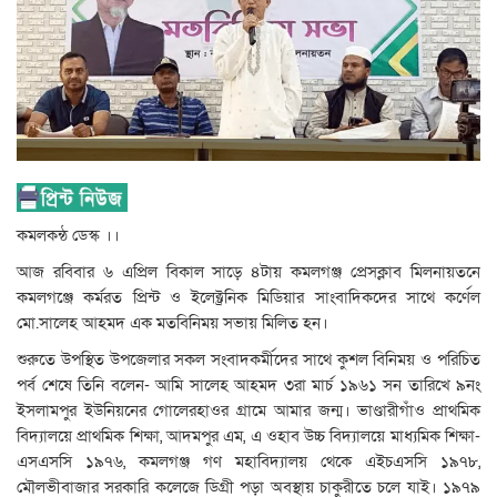
কমলকন্ঠ ডেস্ক ।।
আজ রবিবার ৬ এপ্রিল বিকাল সাড়ে ৪টায় কমলগঞ্জ প্রেসক্লাব মিলনায়তনে
কমলগঞ্জে কর্মরত প্রিন্ট ও ইলেক্ট্রনিক মিডিয়ার সাংবাদিকদের সাথে কর্ণেল
মো.সালেহ আহমদ এক মতবিনিময় সভায় মিলিত হন।
শুরুতে উপস্থিত উপজেলার সকল সংবাদকর্মীদের সাথে কুশল বিনিময় ও পরিচিত
পর্ব শেষে তিনি বলেন- আমি সালেহ আহমদ ৩রা মার্চ ১৯৬১ সন তারিখে ৯নং
ইসলামপুর ইউনিয়নের গোলেরহাওর গ্রামে আমার জন্ম। ভাণ্ডারীগাঁও প্রাথমিক
বিদ্যালয়ে প্রাথমিক শিক্ষা, আদমপুর এম, এ ওহাব উচ্চ বিদ্যালয়ে মাধ্যমিক শিক্ষা-
এসএসসি ১৯৭৬, কমলগঞ্জ গণ মহাবিদ্যালয় থেকে এইচএসসি ১৯৭৮,
মৌলভীবাজার সরকারি কলেজে ডিগ্রী পড়া অবস্থায় চাকুরীতে চলে যাই। ১৯৭৯