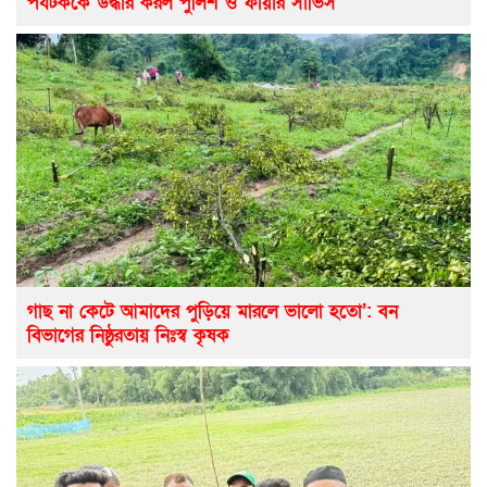
পর্যটককে উদ্ধার করল পুলিশ ও ফায়ার সার্ভিস
গাছ না কেটে আমাদের পুড়িয়ে মারলে ভালো হতো’: বন
বিভাগের নিষ্ঠুরতায় নিঃস্ব কৃষক