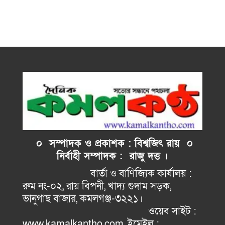
০ সম্পাদক ও প্রকাশক : বিশ্বজিৎ রায় ০
নির্বাহী
সম্পাদক : রাজু দত্ত ।
বার্তা ও বাণিজ্যিক কার্যালয় :
রুম নং-০২, রায় বিপনী, খাদ্য গুদাম সড়ক,
ভানুগাছ বাজার, কমলগঞ্জ-৩২২১।
ওয়েব সাইট :
www.kamalkantho.com, ইমেইল :