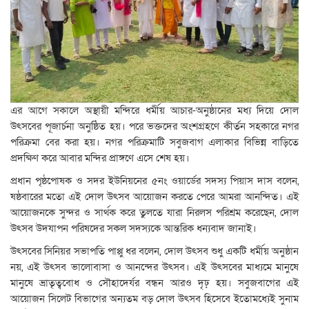
এর আগে সকালে অস্থায়ী মন্দিরে ধর্মীয় আচার-অনুষ্ঠানের মধ্য দিয়ে দোল
উৎসবের পূজার্চনা অনুষ্ঠিত হয়। পরে ভক্তদের অংশগ্রহণে কীর্তন সহকারে নগর
পরিক্রমা বের করা হয়। নগর পরিক্রমাটি সবুজবাগ এলাকার বিভিন্ন বাড়িতে
প্রদক্ষিণ করে আবার মন্দির প্রাঙ্গণে এসে শেষ হয়।
প্রধান পৃষ্ঠপোষক ও সদর ইউনিয়নের ৫নং ওয়ার্ডের সদস্য পিয়াস দাস বলেন,
ষষ্ঠবারের মতো এই দোল উৎসব আয়োজন করতে পেরে আমরা আনন্দিত। এই
আয়োজনকে সুন্দর ও সার্থক করে তুলতে যারা নিরলস পরিশ্রম করেছেন, দোল
উৎসব উদযাপন পরিষদের সকল সদস্যকে আন্তরিক ধন্যবাদ জানাই।
উৎসবের সিনিয়র সভাপতি পাপ্পু ধর বলেন, দোল উৎসব শুধু একটি ধর্মীয় অনুষ্ঠান
নয়, এই উৎসব ভালোবাসা ও আনন্দের উৎসব। এই উৎসবের মাধ্যমে মানুষে
মানুষে ভ্রাতৃত্ববোধ ও সৌহাদের্যর বন্ধন আরও দৃঢ় হয়। সবুজবাগের এই
আয়োজন সিলেট বিভাগের অন্যতম বড় দোল উৎসব হিসেবে ইতোমধ্যেই সুনাম