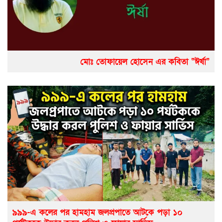
মোঃ তোফায়েল হোসেন এর কবিতা “ঈর্ষা”
৯৯৯-এ কলের পর হামহাম জলপ্রপাতে আটকে পড়া ১০