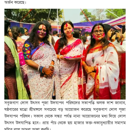
অর্জন করেছে।
সবুজবাগ দোল উৎসব পূজা উদযাপন পরিষদের সভাপতি ঝলক দাশ জানান,
ষষ্ঠবারের মতো শ্রীমঙ্গলে সবচেয়ে বড় আয়োজন করেছে সবুজবাগ দোল পূজা
উদযাপন পরিষদ। সকাল থেকে সন্ধ্যা পর্যন্ত নানা আয়োজনের মধ্য দিয়ে দোল
উৎসব উদযাপিত হবে। প্রায় পাঁচ থেকে ছয় হাজার ভক্ত-শুভানুধ্যায়ীর সমাগম
ঘটবে বলে আমরা আশা করছি।