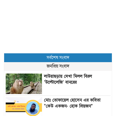
সর্বশেষ সংবাদ
জনপ্রিয় সংবাদ
লাউয়াছড়ায় দেখা মিলল বিরল
‘উল্টোলেজি’ বানরের
মোঃ তোফায়েল হোসেন এর কবিতা
“কেউ একজন- হোক প্রিয়জন”