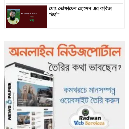
মোঃ তোফায়েল হোসেন এর কবিতা
“ঈর্ষা”
৯৯৯-এ কলের পর হামহাম জলপ্রপাতে
আটকে পড়া ১০ পর্যটককে উদ্ধার করল
পুলিশ ও ফায়ার সার্ভিস
গাছ না কেটে আমাদের পুড়িয়ে মারলে
ভালো হতো’: বন বিভাগের নিষ্ঠুরতায়
নিঃস্ব কৃষক