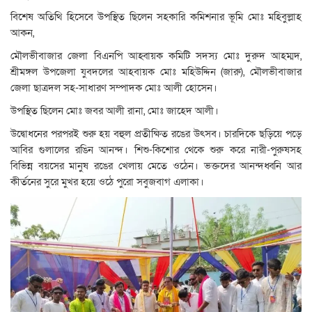
বিশেষ অতিথি হিসেবে উপস্থিত ছিলেন সহকারি কমিশনার ভূমি মোঃ মহিবুল্লাহ
আকন,
মৌলভীবাজার জেলা বিএনপি আহ্বায়ক কমিটি সদস্য মোঃ দুরুদ আহম্মদ,
শ্রীমঙ্গল উপজেলা যুবদলের আহবায়ক মোঃ মহিউদ্দিন (জারু), মৌলভীবাজার
জেলা ছাত্রদল সহ-সাধারণ সম্পাদক মোঃ আলী হোসেন।
উপস্থিত ছিলেন মোঃ জবর আলী রানা, মোঃ জাহেদ আলী।
উদ্বোধনের পরপরই শুরু হয় বহুল প্রতীক্ষিত রঙের উৎসব। চারদিকে ছড়িয়ে পড়ে
আবির গুলালের রঙিন আনন্দ। শিশু-কিশোর থেকে শুরু করে নারী-পুরুষসহ
বিভিন্ন বয়সের মানুষ রঙের খেলায় মেতে ওঠেন। ভক্তদের আনন্দধ্বনি আর
কীর্তনের সুরে মুখর হয়ে ওঠে পুরো সবুজবাগ এলাকা।