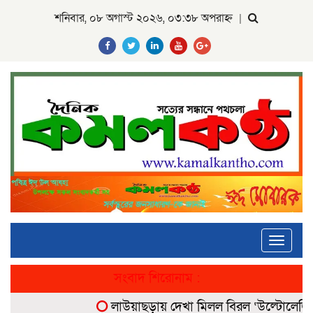
শনিবার, ০৮ অগাস্ট ২০২৬, ০৩:৩৮ অপরাহ্ন
|
Toggle
navigati
সংবাদ শিরোনাম :
লাউয়াছড়ায় দেখা মিলল বিরল ‘উল্টোলেজি’ বান