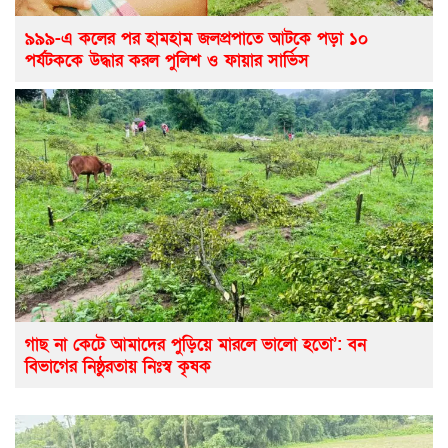
৯৯৯-এ কলের পর হামহাম জলপ্রপাতে আটকে পড়া ১০
পর্যটককে উদ্ধার করল পুলিশ ও ফায়ার সার্ভিস
গাছ না কেটে আমাদের পুড়িয়ে মারলে ভালো হতো’: বন
বিভাগের নিষ্ঠুরতায় নিঃস্ব কৃষক