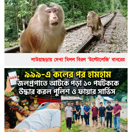
লাউয়াছড়ায় দেখা মিলল বিরল ‘উল্টোলেজি’ বানরের