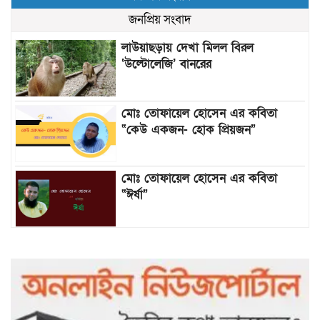
জনপ্রিয় সংবাদ
লাউয়াছড়ায় দেখা মিলল বিরল
‘উল্টোলেজি’ বানরের
মোঃ তোফায়েল হোসেন এর কবিতা
“কেউ একজন- হোক প্রিয়জন”
মোঃ তোফায়েল হোসেন এর কবিতা
“ঈর্ষা”
৯৯৯-এ কলের পর হামহাম জলপ্রপাতে
আটকে পড়া ১০ পর্যটককে উদ্ধার করল
পুলিশ ও ফায়ার সার্ভিস
গাছ না কেটে আমাদের পুড়িয়ে মারলে