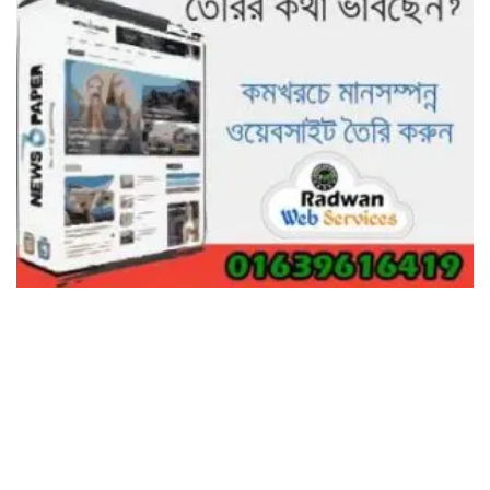
ভালো হতো’: বন বিভাগের নিষ্ঠুরতায়
নিঃস্ব কৃষক