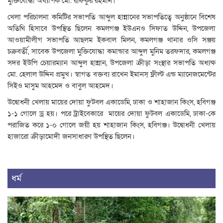
মুক্তিযোদ্ধা অধ্যাপক মো. রফিকুর রহমান।
খেলা পরিচালনা কমিটির সভাপতি আব্দুল হান্নানের সভাপতিত্বে অনুষ্ঠানে বিশেষ
অতিথি হিসাবে উপস্থিত ছিলেন কমলগঞ্জ ইউএনও সিফাত উদ্দিন, উপজেলা
আওয়ামীলীগ সভাপতি আছলম ইকবাল মিলন, কমলগঞ্জ থানার ওসি সঞ্জয়
চক্রবর্তী, সাবেক উপজেলা মুক্তিযোদ্ধা কমান্ডার আব্দুল মুনিম তরফদার, কমলগঞ্জ
সদর ইউপি চেয়ারম্যান আব্দুল হান্নান, উপজেলা ক্রীড়া সংস্থার সভাপতি অধ্যক্ষ
মো. হেলাল উদ্দিন প্রমুখ। স্বাগত বক্তব্য রাখেন ইমানস্ ফ্লীল্ট এন্ড ম্যানেজমেন্টের
সিইও মাসুম আহমেদ ও বাবুল আহমেদ।
উদ্বোধনী খেলায় মায়ের দোয়া ফুটবল একাডেমি, ঢাকা ও শাহাজান কিংস, হবিগঞ্জ
১-১ গোলে ড্র হয়। পরে ট্রাইবেকারে মায়ের দোয়া ফুটবল একাডেমি, ঢাকা-কে
পরাজিত করে ১-০ গোলে জয়ী হয় শাহাজান কিংস, হবিগঞ্জ। উদ্বোধনী খেলায়
হাজারো ক্রীড়ামোদী জনসাধারণ উপস্থিত ছিলেন।
ধর্ম