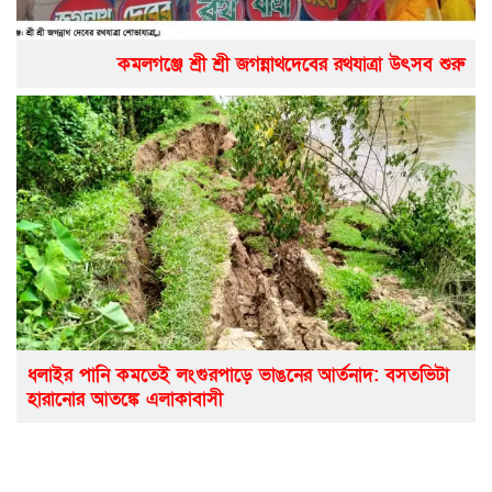
কমলগঞ্জে শ্রী শ্রী জগন্নাথদেবের রথযাত্রা উৎসব শুরু
ধলাইর পানি কমতেই লংগুরপাড়ে ভাঙনের আর্তনাদ: বসতভিটা
হারানোর আতঙ্কে এলাকাবাসী