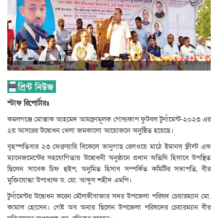
স্টাফ
রিপোর্টার॥
কমলগঞ্জে মোস্তাক আহমেদ আমন্ত্রণমূলক গোল্ডকাপ ফুটবল টুর্ণামেন্ট-২০২৩ এর
২য় আসরের উদ্বোধন খেলা জমকালো আয়োজনে অনুষ্ঠিত হয়েছে।
বৃহস্পতিবার ২৩ ফেব্রুয়ারি বিকেলে ভানুগাছ রেলওয়ে মাঠে ইমানস্ ফ্লীল্ট এন্ড
ম্যানেজমেন্টের সহযোগিতায় উদ্বোধনী অনুষ্ঠানে প্রধান অতিথি হিসাবে উপস্থিত
ছিলেন সাবেক চিফ হুইপ, অনুমিত হিসাব সম্পর্কিত কমিটির সভাপতি, বীর
মুক্তিযোদ্ধা উপাধ্যক্ষ ড. মো. আব্দুস শহীদ এমপি।
টুর্ণামেন্টর উদ্বোধন করেন মৌলভীবাজার সদর উপজেলা পরিষদ চেয়ারম্যান মো.
কামাল হোসেন। গেষ্ট অব অনার ছিলেন উপজেলা পরিষদের চেয়ারম্যান বীর