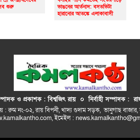
সব শুরু
ভাঙনের আর্তনাদ: বসতভিটা
হারানোর আতঙ্কে এলাকাবাসী
াদক ও প্রকাশক : বিশ্বজিৎ রায় ০
নির্বাহী
সম্পাদক : রাজ
: রুম নং-০২, রায় বিপনী, খাদ্য গুদাম সড়ক, 
ho.com, ইমেইল : news.kamalkantho@gma