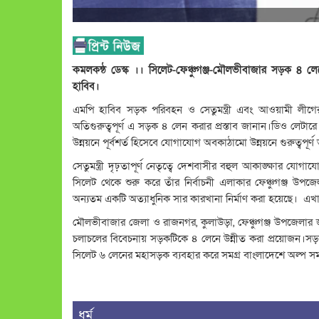
কমলকন্ঠ ডেস্ক ।। সিলেট-ফেঞ্চুগঞ্জ-মৌলভীবাজার সড়ক ৪ ল
হাবিব।
এমপি হাবিব সড়ক পরিবহন ও সেতুমন্ত্রী এবং আওয়ামী লীগে
অতিগুরুত্বপূর্ণ এ সড়ক ৪ লেন করার প্রস্তাব জানান।ডিও লেটার
উন্নয়নে পূর্বশর্ত হিসেবে যােগাযােগ অবকাঠামাে উন্নয়নে গুরুত্বপ
সেতুমন্ত্রী দৃঢ়তাপূর্ণ নেতৃত্বে দেশবাসীর বহুল আকাঙ্ক্ষার যােগ
সিলেট থেকে শুরু করে তাঁর নির্বাচনী এলাকার ফেঞ্চুগঞ্জ উপ
অন্যতম একটি অত্যাধুনিক সার কারখানা নির্মাণ করা হয়েছে। এখানে
মৌলভীবাজার জেলা ও রাজনগর, কুলাউড়া, ফেঞ্চুগঞ্জ উপজেলার
চলাচলের বিবেচনায় সড়কটিকে ৪ লেনে উন্নীত করা প্রয়ােজন।সড়
সিলেট ৬ লেনের মহাসড়ক ব্যবহার করে সমগ্র বাংলাদেশে অল্প সম
ধর্ম