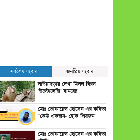
সর্বশেষ সংবাদ
জনপ্রিয় সংবাদ
লাউয়াছড়ায় দেখা মিলল বিরল
‘উল্টোলেজি’ বানরের
মোঃ তোফায়েল হোসেন এর কবিতা
“কেউ একজন- হোক প্রিয়জন”
মোঃ তোফায়েল হোসেন এর কবিতা