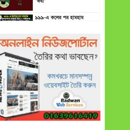
“ঈর্ষা”
৯৯৯-এ কলের পর হামহাম
জলপ্রপাতে আটকে পড়া ১০
পর্যটককে উদ্ধার করল পুলিশ ও
ফায়ার সার্ভিস
গাছ না কেটে আমাদের পুড়িয়ে
মারলে ভালো হতো’: বন বিভাগের
নিষ্ঠুরতায় নিঃস্ব কৃষক