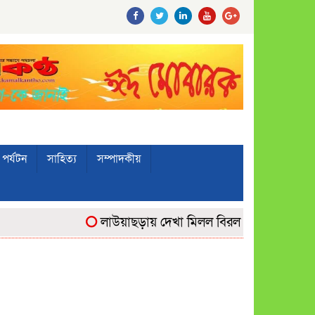
পর্যটন
সাহিত্য
সম্পাদকীয়
লাউয়াছড়ায় দেখা মিলল বিরল ‘উল্টোলেজি’ বানরে