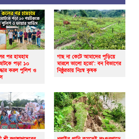
র পর হামহাম
গাছ না কেটে আমাদের পুড়িয়ে
 আটকে পড়া ১০
মারলে ভালো হতো’: বন বিভাগের
দ্ধার করল পুলিশ ও
নিষ্ঠুরতায় নিঃস্ব কৃষক
িস
ী শ্রী জগন্নাথদেবের
ধলাইর পানি কমতেই লংগুরপাড়ে