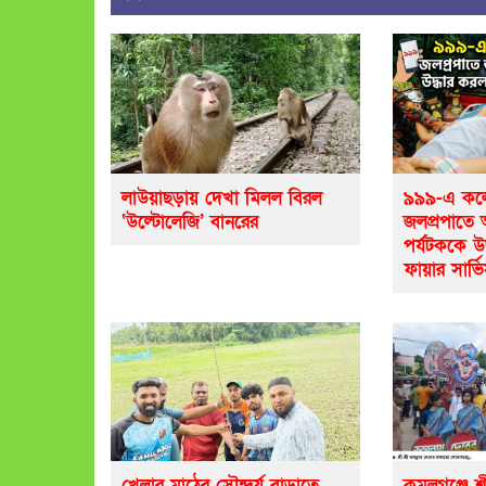
লাউয়াছড়ায় দেখা মিলল বিরল
৯৯৯-এ কলে
‘উল্টোলেজি’ বানরের
জলপ্রপাতে
পর্যটককে উ
ফায়ার সার্ভ
খেলার মাঠের সৌন্দর্য বাড়াতে
কমলগঞ্জে শ্র