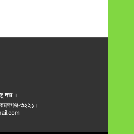
ু দত্ত ।
ভানুগাছ বাজার, কমলগঞ্জ-৩২২১।
il.com