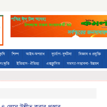
কৃষি
শিল্প
আইন-অপরাধ
দুর্যোগ- দুর্ঘটনা
বিজ্ঞান ও প্রযুক্তি
সংস্কৃতি
ইতিহাস- ঐতিহ্য
এক্সক্লুসিভ
সমস্যা-সম্ভাবনা- উন্নয়ন