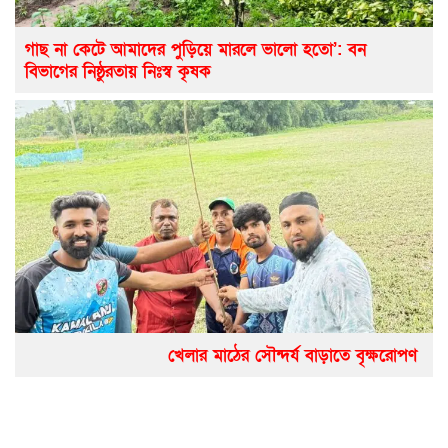
গাছ না কেটে আমাদের পুড়িয়ে মারলে ভালো হতো’: বন
বিভাগের নিষ্ঠুরতায় নিঃস্ব কৃষক
খেলার মাঠের সৌন্দর্য বাড়াতে বৃক্ষরোপণ