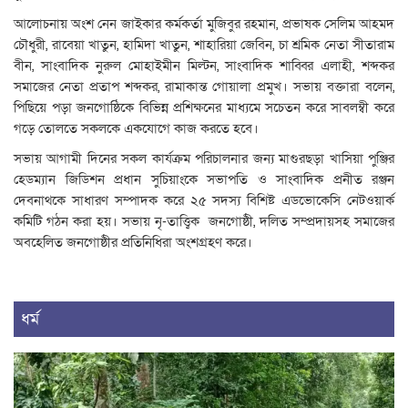
আলোচনায় অংশ নেন জাইকার কর্মকর্তা মুজিবুর রহমান, প্রভাষক সেলিম আহমদ
চৌধুরী, রাবেয়া খাতুন, হামিদা খাতুন, শাহারিয়া জেবিন, চা শ্রমিক নেতা সীতারাম
বীন, সাংবাদিক নুরুল মোহাইমীন মিল্টন, সাংবাদিক শাব্বির এলাহী, শব্দকর
সমাজের নেতা প্রতাপ শব্দকর, রামাকান্ত গোয়ালা প্রমুখ। সভায় বক্তারা বলেন,
পিছিয়ে পড়া জনগোষ্ঠিকে বিভিন্ন প্রশিক্ষনের মাধ্যমে সচেতন করে সাবলম্বী করে
গড়ে তোলতে সকলকে একযোগে কাজ করতে হবে।
সভায় আগামী দিনের সকল কার্যক্রম পরিচালনার জন্য মাগুরছড়া খাসিয়া পুঞ্জির
হেডম্যান জিডিশন প্রধান সুচিয়াংকে সভাপতি ও সাংবাদিক প্রনীত রঞ্জন
দেবনাথকে সাধারণ সম্পাদক করে ২৫ সদস্য বিশিষ্ট এডভোকেসি নেটওয়ার্ক
কমিটি গঠন করা হয়। সভায় নৃ-তাত্ত্বিক জনগোষ্ঠী, দলিত সম্প্রদায়সহ সমাজের
অবহেলিত জনগোষ্ঠীর প্রতিনিধিরা অংশগ্রহণ করে।
ধর্ম