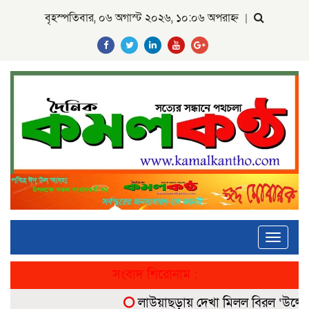
বৃহস্পতিবার, ০৬ অগাস্ট ২০২৬, ১০:০৬ অপরাহ্ন
|
Toggle
navigati
সংবাদ শিরোনাম :
লাউয়াছড়ায় দেখা মিলল বিরল ‘উল্টোলেজি