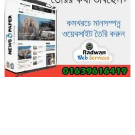
নিঃস্ব কৃষক