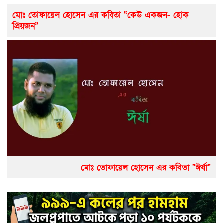
মোঃ তোফায়েল হোসেন এর কবিতা “কেউ একজন- হোক
প্রিয়জন”
মোঃ তোফায়েল হোসেন এর কবিতা “ঈর্ষা”