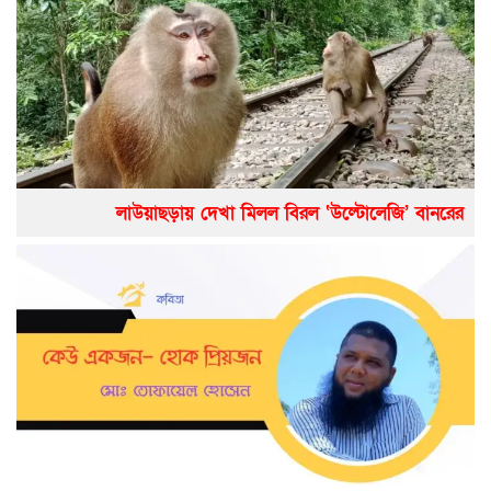
লাউয়াছড়ায় দেখা মিলল বিরল ‘উল্টোলেজি’ বানরের