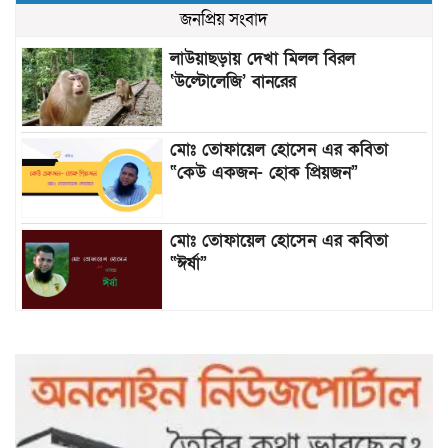
জনপ্রিয় সংবাদ
লাউয়াছড়ায় দেখা মিলল বিরল
‘উল্টোলেজি’ বানরের
মোঃ তোফায়েল হোসেন এর কবিতা
“কেউ একজন- হোক প্রিয়জন”
মোঃ তোফায়েল হোসেন এর কবিতা
“ঈর্ষা”
৯৯৯-এ কলের পর হামহাম জলপ্রপাতে
আটকে পড়া ১০ পর্যটককে উদ্ধার করল
পুলিশ ও ফায়ার সার্ভিস
গাছ না কেটে আমাদের পুড়িয়ে মারলে
ভালো হতো’: বন বিভাগের নিষ্ঠুরতায়