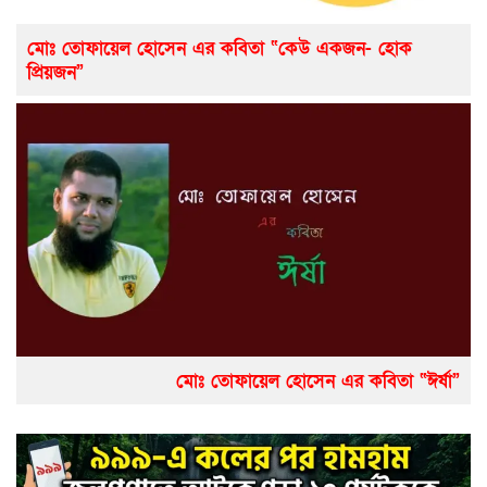
মোঃ তোফায়েল হোসেন এর কবিতা “কেউ একজন- হোক
প্রিয়জন”
মোঃ তোফায়েল হোসেন এর কবিতা “ঈর্ষা”