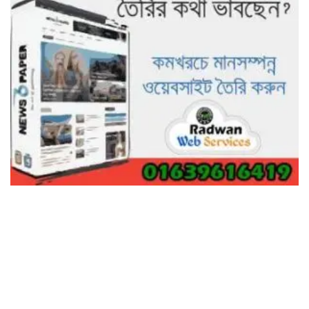
ভালো হতো’: বন বিভাগের নিষ্ঠুরতায়
নিঃস্ব কৃষক