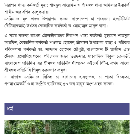
নিরাপদ খাদ্য কর্মকর্তা মুহা: শামছুল আরেফিন ও শ্রীমঙ্গল থানা অফিসার ইনচার্জ
শামীম অর রশিদ তালুকদার।
সেমিনারে মুল প্রবন্ধ উপস্থাপন করেন বাংলাদেশ চা গবেষনা ইন্সটিটিউট
(বিটিআরআই) উর্ধতন বৈজ্ঞানিক কর্মকর্তা ড. মোহাম্মদ মাসুদ রানা।
এ সময় বক্তব্য রাখেন মৌলভীবাজার নিরাপদ খাদ্য কর্মকর্তা মুহাম্মদ শামসুল
আরফিন, বৈজ্ঞানিক কর্মকর্তা শওকত হোসেন, শ্রীমঙ্গল উপজেলা স্বাস্থ্য ও পরিবার
পরিকল্পনা কর্মকর্তা ডা. সাজ্জাদ হোসেন চৌধুরী, বাংলাদেশ টি প্লার্ন্টাস এন্ড
টেডাস এসোসিয়েশনের পরিচালক জহর তরফদার, সাংবাদিক বিকুল চক্রবর্তী,
বাংলাদেশ প্রতিদিন এর শ্রীমঙ্গল প্রতিনিধি দীপংকর ভট্টচার্য লিটন, প্রথম আলো
শ্রীমঙ্গল প্রতিনিধি শিমুল তরফদার প্রমুখ।
এ ছাড়াও সেমিনারে বিভিন্ন চা বাগানের ব্যবস্থাপক, চা পাতা বিক্রেতা,
গণমাধ্যমকর্মী ও চা সংশ্লিষ্ট ব্যাক্তিসহ ৫০ জন মানুষ অংশ গ্রহন করেন।
ধর্ম