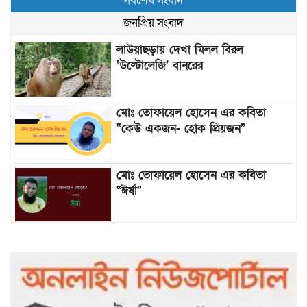
সর্বশেষ সংবাদ
জনপ্রিয় সংবাদ
লাউয়াছড়ায় দেখা মিলল বিরল
‘উল্টোলেজি’ বানরের
মোঃ তোফায়েল হোসেন এর কবিতা
“কেউ একজন- হোক প্রিয়জন”
মোঃ তোফায়েল হোসেন এর কবিতা
“ঈর্ষা”
৯৯৯-এ কলের পর হামহাম জলপ্রপাতে
আটকে পড়া ১০ পর্যটককে উদ্ধার করল
পুলিশ ও ফায়ার সার্ভিস
গাছ না কেটে আমাদের পুড়িয়ে মারলে