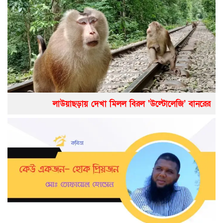
লাউয়াছড়ায় দেখা মিলল বিরল ‘উল্টোলেজি’ বানরের