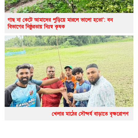
গাছ না কেটে আমাদের পুড়িয়ে মারলে ভালো হতো’: বন
বিভাগের নিষ্ঠুরতায় নিঃস্ব কৃষক
খেলার মাঠের সৌন্দর্য বাড়াতে বৃক্ষরোপণ