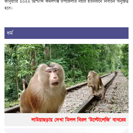
জানুয়ারি ২০২২ খ্রিস্টাব্দ কমলগঞ্জ উপজেলার নয়টি ইউনিয়নে নির্বাচন অনুষ্ঠিত
হবে।
ধর্ম
লাউয়াছড়ায় দেখা মিলল বিরল ‘উল্টোলেজি’ বানরের