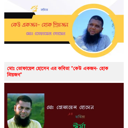
মোঃ তোফায়েল হোসেন এর কবিতা “কেউ একজন- হোক
প্রিয়জন”