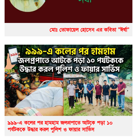
মোঃ তোফায়েল হোসেন এর কবিতা “ঈর্ষা”
৯৯৯-এ কলের পর হামহাম জলপ্রপাতে আটকে পড়া ১০
পর্যটককে উদ্ধার করল পুলিশ ও ফায়ার সার্ভিস