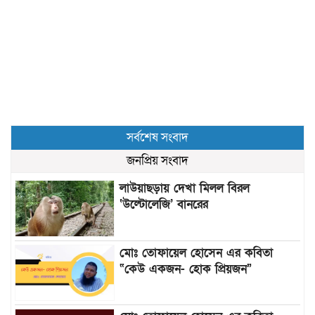
সর্বশেষ সংবাদ
জনপ্রিয় সংবাদ
লাউয়াছড়ায় দেখা মিলল বিরল
‘উল্টোলেজি’ বানরের
মোঃ তোফায়েল হোসেন এর কবিতা
“কেউ একজন- হোক প্রিয়জন”