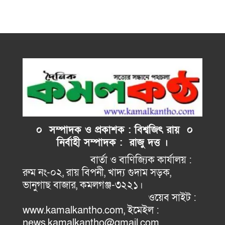
০ সম্পাদক ও প্রকাশক : বিশ্বজিৎ রায় ০
নির্বাহী
সম্পাদক : রাজু দত্ত ।
বার্তা ও বাণিজ্যিক কার্যালয় :
রুম নং-০২, রায় বিপনী, খাদ্য গুদাম সড়ক,
ভানুগাছ বাজার, কমলগঞ্জ-৩২২১।
ওয়েব সাইট :
www.kamalkantho.com, ইমেইল :
news.kamalkantho@gmail.com