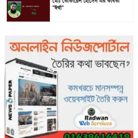
মোঃ তোফায়েল হোসেন এর কবিতা
“ঈর্ষা”
৯৯৯-এ কলের পর হামহাম জলপ্রপাতে
আটকে পড়া ১০ পর্যটককে উদ্ধার করল
পুলিশ ও ফায়ার সার্ভিস
গাছ না কেটে আমাদের পুড়িয়ে মারলে
ভালো হতো’: বন বিভাগের নিষ্ঠুরতায়
নিঃস্ব কৃষক