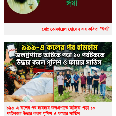
মোঃ তোফায়েল হোসেন এর কবিতা “ঈর্ষা”
৯৯৯-এ কলের পর হামহাম জলপ্রপাতে আটকে পড়া ১০
পর্যটককে উদ্ধার করল পুলিশ ও ফায়ার সার্ভিস