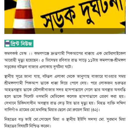
কমলকন্ঠ ডেস্ক ।। কমলগঞ্জে দ্রুতগামী পিকআপের ধাক্কায় এক মোটরসাইকেল
আরোহী মৃত্যু হয়েছেন। ৫ ডিসেম্বর রবিবার রাত সাড়ে ১১টায় কমলগঞ্জ-শ্রীমঙ্গল
সড়কের বটতল বাজার এলাকায় দুর্ঘটনা ঘটে।
স্থানীয় সূত্রে জানা যায়, বটতল এলাকা থেকে ভানুগাছ বাজারে যাওয়ার সময়
শ্রীমঙ্গলগামী পিকআপ তাকে ধাক্কা দিয়ে পেলে দেয়। পরে লোকজন গুরুতর
আহতবস্থায় তাকে মৌলভীবাজার সদর হাসপাতালে গেলে তার অবস্থার অবনতি
হলে তাকে সিলেট ওসমানি মেডিকেল কলেজ হাসপাতালে প্রেরণ করা হয়।
সেখানে চিকিৎসাধীন অবস্থায় রাত দেড় টায় তার মৃত্যু হয়। নিহত ব্যক্তি দক্ষিণ
বালিগাঁও গ্রামের মো.মখলিছ মিয়ার ছেলে মো.রুয়েল মিয়া (৩২)।
নিহতের বড় ভাই মো.সোহেল মিয়া ও স্থানীয় ইউপি সদস্য মো. সুরমান মিয়া
নিহতের বিষয়টি নিশ্চিত করেন।