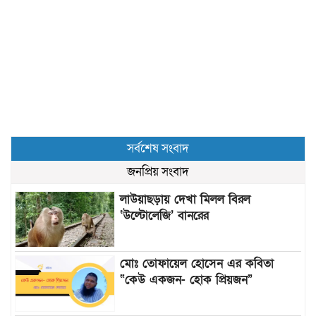
সর্বশেষ সংবাদ
জনপ্রিয় সংবাদ
লাউয়াছড়ায় দেখা মিলল বিরল
‘উল্টোলেজি’ বানরের
মোঃ তোফায়েল হোসেন এর কবিতা
“কেউ একজন- হোক প্রিয়জন”