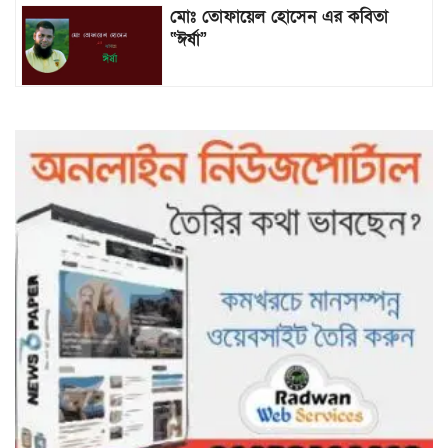
মোঃ তোফায়েল হোসেন এর কবিতা
“ঈর্ষা”
৯৯৯-এ কলের পর হামহাম জলপ্রপাতে
আটকে পড়া ১০ পর্যটককে উদ্ধার করল
পুলিশ ও ফায়ার সার্ভিস
গাছ না কেটে আমাদের পুড়িয়ে মারলে
ভালো হতো’: বন বিভাগের নিষ্ঠুরতায়
নিঃস্ব কৃষক