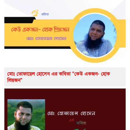
মোঃ তোফায়েল হোসেন এর কবিতা “কেউ একজন- হোক
প্রিয়জন”