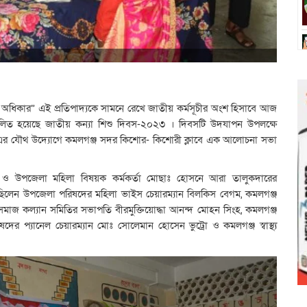
িশুর অধিকার” এই প্রতিপাদ্যকে সামনে রেখে জাতীয় কর্মসূচীর অংশ হিসাবে আজ
লিত হয়েছে জাতীয় কন্যা শিশু দিবস-২০২৩ । দিবসটি উদযাপন উপলক্ষে
লয় এর যৌথ উদ্যোগে কমলগঞ্জ সদর কিশোর- কিশোরী ক্লাবে এক আলোচনা সভা
বে ও উপজেলা মহিলা বিষয়ক কর্মকর্তা মোছাঃ হোসনে আরা তালুকদারের
 ছিলেন উপজেলা পরিষদের মহিলা ভাইস চেয়ারম্যান বিলকিস বেগম, কমলগঞ্জ
ি সমাজ কল্যান সমিতির সভাপতি বীরমুক্তিয়োদ্ধা আনন্দ মোহন সিংহ, কমলগঞ্জ
ষদের প্যানেল চেয়ারম্যান মোঃ সোলেমান হোসেন ভুট্রো ও কমলগঞ্জ স্বাস্থ্য