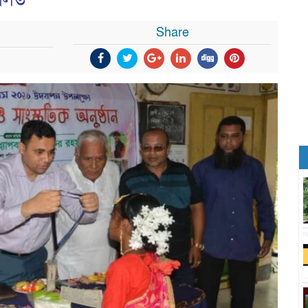
ালিত
Share