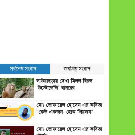
সর্বশেষ সংবাদ
জনপ্রিয় সংবাদ
লাউয়াছড়ায় দেখা মিলল বিরল
‘উল্টোলেজি’ বানরের
মোঃ তোফায়েল হোসেন এর কবিতা
“কেউ একজন- হোক প্রিয়জন”
মোঃ তোফায়েল হোসেন এর কবিতা