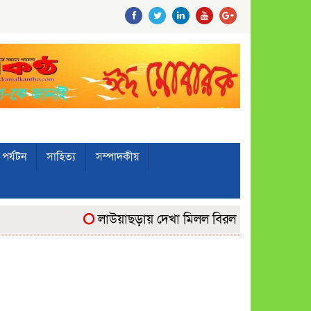
পর্যটন
সাহিত্য
সম্পাদকীয়
লাউয়াছড়ায় দেখা মিলল বিরল ‘উল্টোলেজি’ বানরের