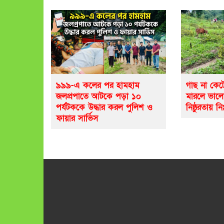
৯৯৯-এ কলের পর হামহাম
গাছ না কেট
জলপ্রপাতে আটকে পড়া ১০
মারলে ভাল
পর্যটককে উদ্ধার করল পুলিশ ও
নিষ্ঠুরতায় নি
ফায়ার সার্ভিস