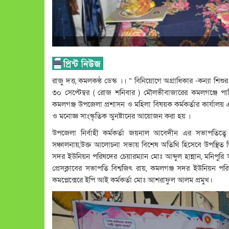
রাজু দত্ত, কমলকন্ঠ ডেস্ক ।। ” বিনিয়োগে অগ্রাধিকার -কন্যা শ
৩০ সেপ্টেম্বর ( রোজ শনিবার ) মৌলভীবাজারের কমলগঞ্জে পা
কমলগঞ্জ উপজেলা প্রশাসন ও মহিলা বিষয়ক কর্মকর্তার কার্যা
ও মনোজ্ঞ সাংস্কৃতিক অুনষ্টানের আয়োজন করা হয় ।
উপজেলা নির্বাহী কর্মকর্তা জয়নাল আবেদীন এর সভাপতিত্
সঞ্চালনায়,উক্ত আলোচনা সভায় বিশেষ অতিথি হিসেবে উপস্থিত
সদর ইউনিয়ন পরিষদের চেয়ারম্যান মোঃ আব্দুল হান্নান, মনিপুর
প্রেসক্লাবের সভাপতি বিশ্বজিৎ রায়, কমলগঞ্জ সদর ইউনিয়ন পরি
কমপ্লেক্সেরে ইপি আই কর্মকর্তা মোঃ আশরাফুল আলম প্রমুখ।