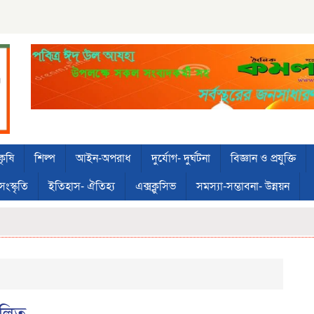
কৃষি
শিল্প
আইন-অপরাধ
দুর্যোগ- দুর্ঘটনা
বিজ্ঞান ও প্রযুক্তি
সংস্কৃতি
ইতিহাস- ঐতিহ্য
এক্সক্লুসিভ
সমস্যা-সম্ভাবনা- উন্নয়ন