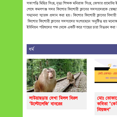
সভাপতি মিহির সিংহ, নৃত্য শিক্ষক মনিরাজ সিংহ, জেন্ডার প্রমোটর
শেষে কমলগঞ্জ সদর কিশোর কিশোরী ক্লাবের সদস্যদেরকে স্বেচ্ছায় ব
সম্মাননা স্মারক প্রদান করা হয়। কিশোর কিশোরী ক্লাবের বিদ
কিশোর কিশোরী ক্লাবের সদস্যদের অংশগ্রহনে অনুষ্টিত হয় মনোজ্ঞ স
ইউনিয়ন পরিষদের পক্ষ থেকে একটি করে গাছের চারা বিতরন করা 
ধর্ম
লাউয়াছড়ায় দেখা মিলল বিরল
মোঃ তোফায
‘উল্টোলেজি’ বানরের
কবিতা “ক
প্রিয়জন”