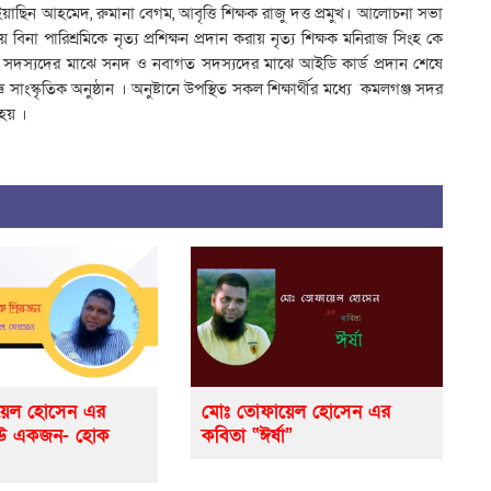
 ইয়াছিন আহমেদ, রুমানা বেগম, আবৃত্তি শিক্ষক রাজু দত্ত প্রমুখ। আলোচনা সভা
িনা পারিশ্রমিকে নৃত্য প্রশিক্ষন প্রদান করায় নৃত্য শিক্ষক মনিরাজ সিংহ কে
ায়ী সদস্যদের মাঝে সনদ ও নবাগত সদস্যদের মাঝে আইডি কার্ড প্রদান শেষে
াংস্কৃতিক অনুষ্ঠান । অনুষ্টানে উপস্থিত সকল শিক্ষার্থীর মধ্যে কমলগঞ্জ সদর
হয় ।
়েল হোসেন এর
মোঃ তোফায়েল হোসেন এর
েউ একজন- হোক
কবিতা “ঈর্ষা”