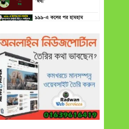
“ঈর্ষা”
৯৯৯-এ কলের পর হামহাম
জলপ্রপাতে আটকে পড়া ১০
পর্যটককে উদ্ধার করল পুলিশ ও
ফায়ার সার্ভিস
গাছ না কেটে আমাদের পুড়িয়ে
মারলে ভালো হতো’: বন বিভাগের
নিষ্ঠুরতায় নিঃস্ব কৃষক