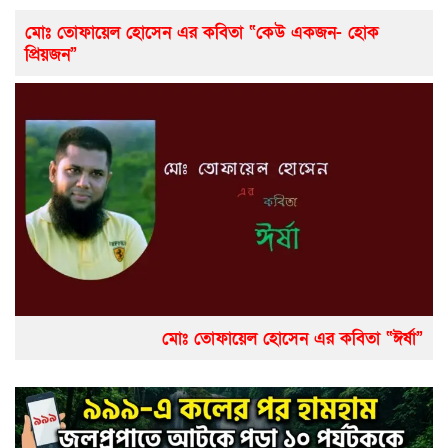
মোঃ তোফায়েল হোসেন এর কবিতা “কেউ একজন- হোক
প্রিয়জন”
মোঃ তোফায়েল হোসেন এর কবিতা “ঈর্ষা”