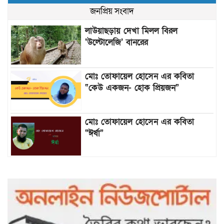
জনপ্রিয় সংবাদ
লাউয়াছড়ায় দেখা মিলল বিরল
‘উল্টোলেজি’ বানরের
মোঃ তোফায়েল হোসেন এর কবিতা
“কেউ একজন- হোক প্রিয়জন”
মোঃ তোফায়েল হোসেন এর কবিতা
“ঈর্ষা”
৯৯৯-এ কলের পর হামহাম জলপ্রপাতে
আটকে পড়া ১০ পর্যটককে উদ্ধার করল
পুলিশ ও ফায়ার সার্ভিস
গাছ না কেটে আমাদের পুড়িয়ে মারলে