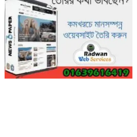
ভালো হতো’: বন বিভাগের নিষ্ঠুরতায়
নিঃস্ব কৃষক