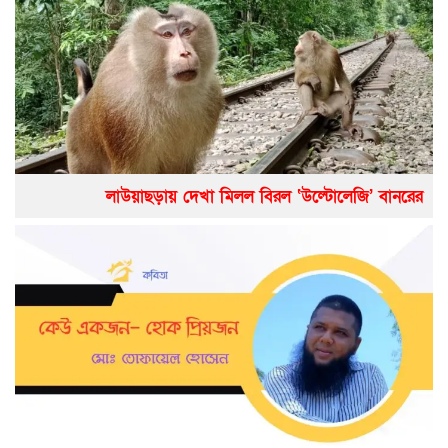
লাউয়াছড়ায় দেখা মিলল বিরল ‘উল্টোলেজি’ বানরের