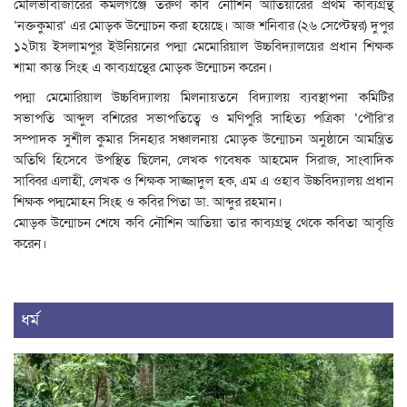
মৌলভীবাজারের কমলগঞ্জে তরুণ কবি নৌশিন আতিয়ারের প্রথম কাব্যগ্রন্থ
‘নক্তকুমার’ এর মোড়ক উন্মোচন করা হয়েছে। আজ শনিবার (২৬ সেপ্টেম্বর) দুপুর
১২টায় ইসলামপুর ইউনিয়নের পদ্মা মেমোরিয়াল উচ্চবিদ্যালয়ের প্রধান শিক্ষক
শামা কান্ত সিংহ এ কাব্যগ্রন্থের মোড়ক উন্মোচন করেন।
পদ্মা মেমোরিয়াল উচ্চবিদ্যালয় মিলনায়তনে বিদ্যালয় ব্যবস্থাপনা কমিটির
সভাপতি আব্দুল বশিরের সভাপতিত্বে ও মণিপুরি সাহিত্য পত্রিকা ‘পৌরি’র
সম্পাদক সুশীল কুমার সিনহার সঞ্চালনায় মোড়ক উন্মোচন অনুষ্ঠানে আমন্ত্রিত
অতিথি হিসেবে উপস্থিত ছিলেন, লেখক গবেষক আহমেদ সিরাজ, সাংবাদিক
সাব্বির এলাহী, লেখক ও শিক্ষক সাজ্জাদুল হক, এম এ ওহাব উচ্চবিদ্যালয় প্রধান
শিক্ষক পদ্মমোহন সিংহ ও কবির পিতা ডা. আব্দুর রহমান।
মোড়ক উন্মোচন শেষে কবি নৌশিন আতিয়া তার কাব্যগ্রন্থ থেকে কবিতা আবৃত্তি
করেন।
ধর্ম