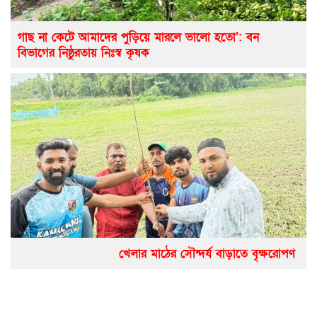
গাছ না কেটে আমাদের পুড়িয়ে মারলে ভালো হতো’: বন
বিভাগের নিষ্ঠুরতায় নিঃস্ব কৃষক
খেলার মাঠের সৌন্দর্য বাড়াতে বৃক্ষরোপণ