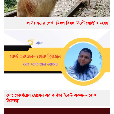
লাউয়াছড়ায় দেখা মিলল বিরল ‘উল্টোলেজি’ বানরের
মোঃ তোফায়েল হোসেন এর কবিতা “কেউ একজন- হোক
প্রিয়জন”