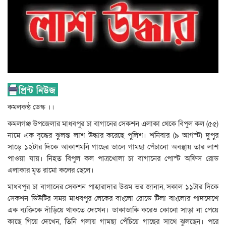
কমলকন্ঠ ডেস্ক ।।
কমলগঞ্জ উপজেলার মাধবপুর চা বাগানের সেকশন এলাকা থেকে বিপুল কল (৫৫)
নামে এক বৃদ্ধের ঝুলন্ত লাশ উদ্ধার করেছে পুলিশ। শনিবার (৯ আগস্ট) দুপুর
সাড়ে ১২টার দিকে আকাশমনি গাছের ডালে গামছা পেঁচানো অবস্থায় তার লাশ
পাওয়া যায়। নিহত বিপুল কল পাত্রখোলা চা বাগানের পোস্ট অফিস রোড
এলাকার মৃত রামো কলের ছেলে।
মাধবপুর চা বাগানের সেকশন পাহারাদার উত্তম ভর জানান, সকাল ১১টার দিকে
সেকশন ডিউটির সময় মাধবপুর লেকের বাংলো রোডে টিলা বাংলোর পাদদেশে
এক ব্যক্তিকে দাঁড়িয়ে থাকতে দেখেন। ডাকাডাকি করেও কোনো সাড়া না পেয়ে
কাছে গিয়ে দেখেন, তিনি গলায় গামছা পেঁচিয়ে গাছের সাথে ঝুলছেন। পরে