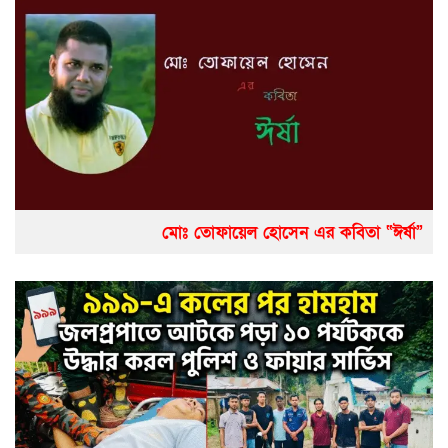
মোঃ তোফায়েল হোসেন এর কবিতা “ঈর্ষা”