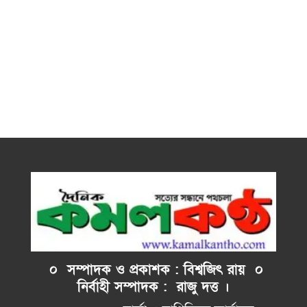
০ সম্পাদক ও প্রকাশক : বিশ্বজিৎ রায় ০
নির্বাহী
সম্পাদক : রাজু দত্ত ।