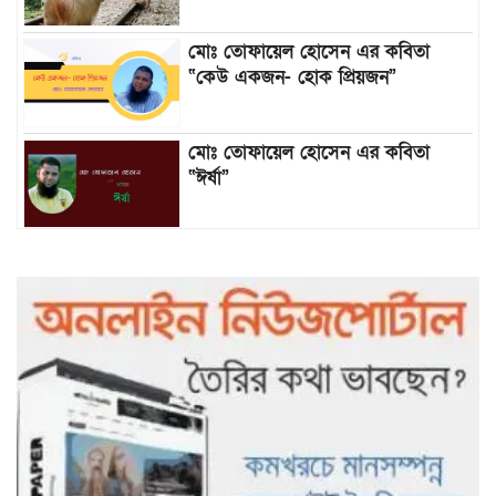
মোঃ তোফায়েল হোসেন এর কবিতা
“কেউ একজন- হোক প্রিয়জন”
মোঃ তোফায়েল হোসেন এর কবিতা
“ঈর্ষা”
৯৯৯-এ কলের পর হামহাম জলপ্রপাতে
আটকে পড়া ১০ পর্যটককে উদ্ধার করল
পুলিশ ও ফায়ার সার্ভিস
গাছ না কেটে আমাদের পুড়িয়ে মারলে
ভালো হতো’: বন বিভাগের নিষ্ঠুরতায়
নিঃস্ব কৃষক