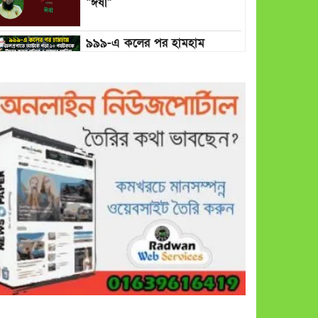
“ঈর্ষা”
৯৯৯-এ কলের পর হামহাম
জলপ্রপাতে আটকে পড়া ১০
পর্যটককে উদ্ধার করল পুলিশ ও
ফায়ার সার্ভিস
গাছ না কেটে আমাদের পুড়িয়ে
মারলে ভালো হতো’: বন বিভাগের
নিষ্ঠুরতায় নিঃস্ব কৃষক