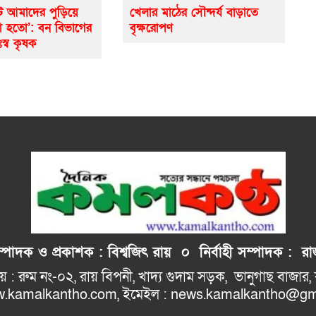
ে আমাদের পুড়িয়ে
খেলার মাঠের সৌন্দর্য বাড়াতে
ো হতো’: বন বিভাগের
বৃক্ষরোপণ
ঃস্ব কৃষক
াদক ও প্রকাশক : বিশ্বজিৎ রায় ০
নির্বাহী
সম্পাদক : রাজ
: রুম নং-০২, রায় বিপনী, খাদ্য গুদাম সড়ক, 
ho.com, ইমেইল : news.kamalkantho@gma