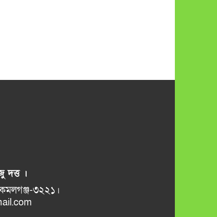
ু দত্ত ।
ভানুগাছ বাজার, কমলগঞ্জ-৩২২১।
il.com