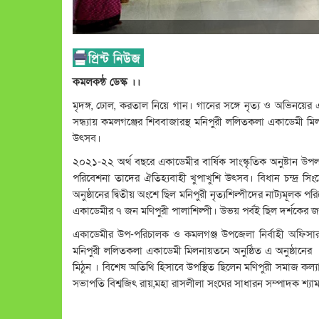
কমলকন্ঠ ডেস্ক ।।
মৃদঙ্গ, ঢোল, করতাল নিয়ে গান। গানের সঙ্গে নৃত্য ও অভিনয়ে
সন্ধ্যায় কমলগঞ্জের শিববাজারস্থ মনিপুরী ললিতকলা একাডেমী মিল
উৎসব।
২০২১-২২ অর্থ বছরে একাডেমীর বার্ষিক সাংস্কৃতিক অনুষ্টান উপলক
পরিবেশনা তাদের ঐতিহ্যবাহী খুপাখুশি উৎসব। বিধান চন্দ্র 
অনুষ্ঠানের দ্বিতীয় অংশে ছিল মনিপুরী নৃত্যশিল্পীদের নাট্যমূলক
একাডেমীর ৭ জন মণিপুরী পালাশিল্পী। উভয় পর্বই ছিল দর্শকের জন্য
একাডেমীর উপ-পরিচালক ও কমলগঞ্জ উপজেলা নির্বাহী অফিসার সি
মনিপুরী ললিতকলা একাডেমী মিলনায়তনে অনুষ্ঠিত এ অনুষ্ঠানের 
মিঠুন । বিশেষ অতিথি হিসাবে উপস্থিত ছিলেন মণিপুরী সমাজ কল্যা
সভাপতি বিশ্বজিৎ রায়,মহা রাসলীলা সংঘের সাধারন সম্পাদক শ্যাম 