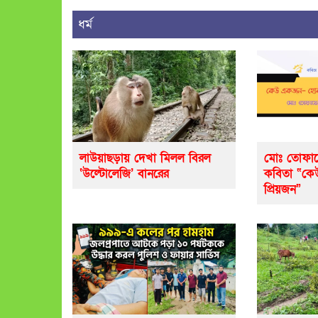
ধর্ম
লাউয়াছড়ায় দেখা মিলল বিরল
মোঃ তোফায
‘উল্টোলেজি’ বানরের
কবিতা “ক
প্রিয়জন”