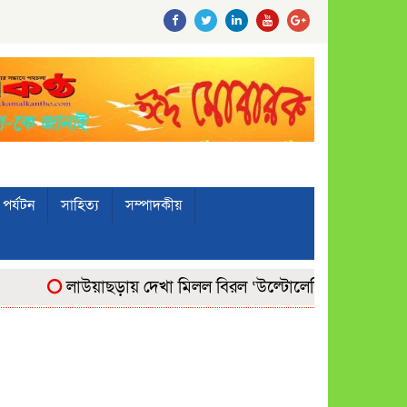
পর্যটন
সাহিত্য
সম্পাদকীয়
লাউয়াছড়ায় দেখা মিলল বিরল ‘উল্টোলেজি’ বানরের
মোঃ 