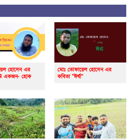
়েল হোসেন এর
মোঃ তোফায়েল হোসেন এর
েউ একজন- হোক
কবিতা “ঈর্ষা”