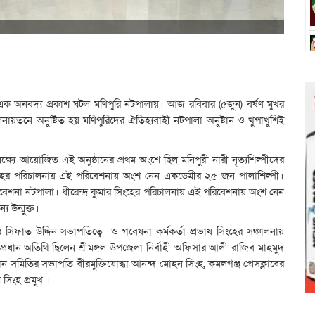
র এক অনবদ্য প্রকাশ ঘটল মণিপুরি নটপালায়। আজ রবিবার (৫জুন) বর্ষণ মুখর
নায়তনে অনুষ্টিত হয় মণিপুরিদের ঐতিহ্যবাহী নটপালা অনুষ্টান ও খুপাখুশিই
্ষ্যে আয়োজিত এই অনুষ্ঠানের প্রথম অংশে ছিল মনিপুরী নারী নৃত্যশিল্পীদের
সিংহের পরিচালনায় এই পরিবেশনায় অংশ নেন একডেমীর ২৫ জন পালাশিল্পী।
 পরিবেশনা নটপালা। ধীরেন্দ্র কুমার সিংহের পরিচালনায় এই পরিবেশনায় অংশ নেন
 উন্মুক্ত।
ফাত উদ্দিন সভাপতিত্বে ও গবেষনা কর্মকর্তা প্রভাষ সিংহের সঞ্চালনায়
প্রধান অতিথি ছিলেন শ্রীমঙ্গল উপজেলা নির্বাহী অফিসার আলী রাজিব মাহমুদ
ন সমিতির সভাপতি বীরমুক্তিযোদ্ধা আনন্দ মোহন সিংহ, কমলগঞ্জ প্রেসক্লাবের
সিংহ প্রমুখ ।