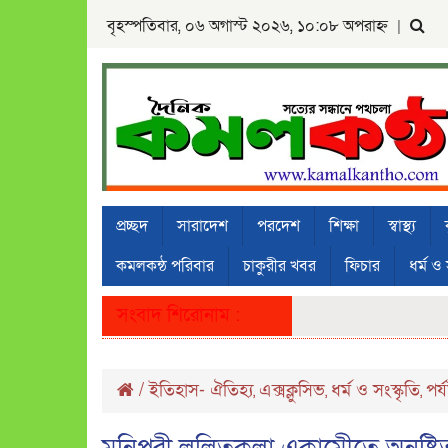
বৃহস্পতিবার, ০৬ অগাস্ট ২০২৬, ১০:০৮ অপরাহ্ন
|
প্রচ্ছদ
সারাদেশ
পরদেশ
শিক্ষা
স্বাস্থ্য
কমলকন্ঠ পরিবার
চাকুরীর খবর
ফিচার
ধর্ম ও 
সংবাদ শিরোনাম :
/
ইতিহাস- ঐতিহ্য
এক্সক্লুসিভ
ধর্ম ও সংস্কৃতি
পর্
,
,
,