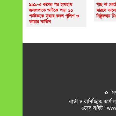
৯৯৯-এ কলের পর হামহাম
গাছ না কেট
জলপ্রপাতে আটকে পড়া ১০
মারলে ভাল
পর্যটককে উদ্ধার করল পুলিশ ও
নিষ্ঠুরতায় নি
ফায়ার সার্ভিস
০ সম্প
বার্তা ও বাণিজ্যিক কার্যালয় 
ওয়েব সাইট : www.kamalkant