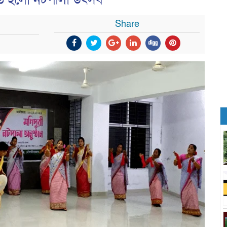
টিত হলো নটপালা উৎসব
Share