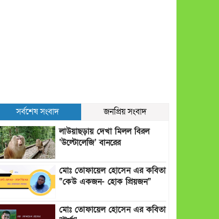
সর্বশেষ সংবাদ
জনপ্রিয় সংবাদ
লাউয়াছড়ায় দেখা মিলল বিরল
‘উল্টোলেজি’ বানরের
মোঃ তোফায়েল হোসেন এর কবিতা
“কেউ একজন- হোক প্রিয়জন”
মোঃ তোফায়েল হোসেন এর কবিতা