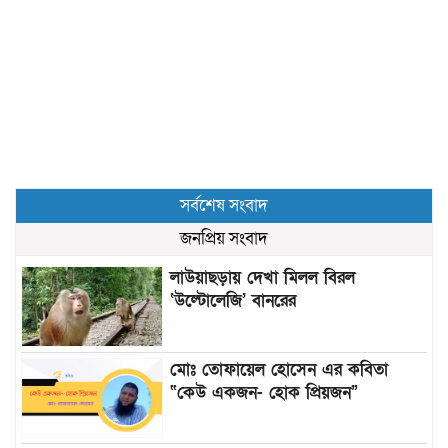
সর্বশেষ সংবাদ
জনপ্রিয় সংবাদ
লাউয়াছড়ায় দেখা মিলল বিরল
‘উল্টোলেজি’ বানরের
মোঃ তোফায়েল হোসেন এর কবিতা
“কেউ একজন- হোক প্রিয়জন”