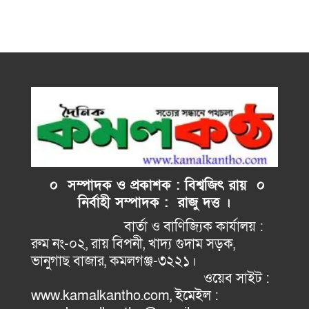
০ সম্পাদক ও প্রকাশক : বিশ্বজিৎ রায় ০
নির্বাহী
সম্পাদক : রাজু দত্ত ।
বার্তা ও বাণিজ্যিক কার্যালয় :
রুম নং-০২, রায় বিপনী, খাদ্য গুদাম সড়ক,
ভানুগাছ বাজার, কমলগঞ্জ-৩২২১।
ওয়েব সাইট :
www.kamalkantho.com, ইমেইল :