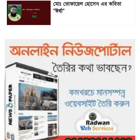
মোঃ তোফায়েল হোসেন এর কবিতা
“ঈর্ষা”
৯৯৯-এ কলের পর হামহাম জলপ্রপাতে
আটকে পড়া ১০ পর্যটককে উদ্ধার করল
পুলিশ ও ফায়ার সার্ভিস
গাছ না কেটে আমাদের পুড়িয়ে মারলে
ভালো হতো’: বন বিভাগের নিষ্ঠুরতায়
নিঃস্ব কৃষক