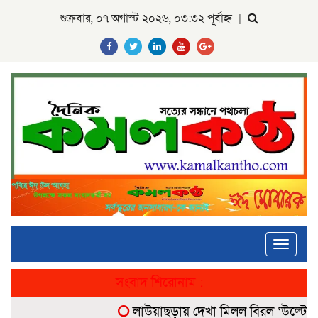
শুক্রবার, ০৭ অগাস্ট ২০২৬, ০৩:৩২ পূর্বাহ্ন
|
Toggle
navigati
সংবাদ শিরোনাম :
লাউয়াছড়ায় দেখা মিলল বিরল ‘উল্টোলেজি’