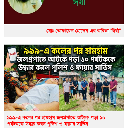
মোঃ তোফায়েল হোসেন এর কবিতা “ঈর্ষা”
৯৯৯-এ কলের পর হামহাম জলপ্রপাতে আটকে পড়া ১০
পর্যটককে উদ্ধার করল পুলিশ ও ফায়ার সার্ভিস