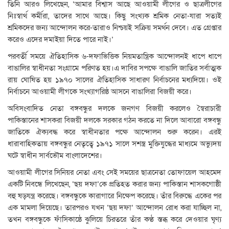
তিনি আরও লিখেছেন, ‘আমার বিশ্বাস আছে আওয়ামী লীগের ও ছাত্রলীগের
নিঃস্বার্থ কর্মীরা, তাদের সাথে আছে। কিছু সংখ্যক শ্রমিক নেতা-যারা সত্যই
শ্রমিকদের জন্য আন্দোলন করে-তারাও নিশ্চয়ই সক্রিয় সমর্থন দেবে। এত গ্রেপ্তার
করেও এদের দমাইয়া দিতে পারে নাই।’
পরবর্তী সময়ে ঐতিহাসিক ৬-দফাভিত্তিক নিয়মতান্ত্রিক আন্দোলনই ধাপে ধাপে
বাঙালির স্বাধীনতা সংগ্রামে পরিণত হয়।এ দাবির সপক্ষে বাঙালি জাতির সর্বাত্মক
রায় ঘোষিত হয় ১৯৭০ সালের ঐতিহাসিক সাধারণ নির্বাচনের মধ্যদিয়ে। ওই
নির্বাচনে আওয়ামী লীগকে সংখ্যাগরিষ্ঠ আসনে বাঙালিরা বিজয়ী করে।
অবিসংবাদিত নেতা বঙ্গবন্ধুর দলকে জনগণ বিজয়ী করলেও স্বৈরাচারী
পাকিস্তানের শাসকরা বিজয়ী দলকে সরকার গঠন করতে না দিলে আবারো বঙ্গবন্ধু
জাতিকে ঐক্যবদ্ধ করে স্বাধীনতার পক্ষে আন্দোলন শুরু করেন। এরই
ধারাবাহিকতায় বঙ্গবন্ধুর নেতৃত্বে ১৯৭১ সালে সশস্ত্র মুক্তিযুদ্ধের মাধ্যমে অভ্যুদয়
ঘটে স্বাধীন সার্বভৌম বাংলাদেশের।
আওয়ামী লীগের সিনিয়র নেতা এবং সেই সময়ের ছাত্রনেতা তোফায়েল আহমেদ
একটি নিবন্ধে লিখেছেন, ‘ছয় দফা’কে প্রতিহত করার জন্য পাকিস্তান শাসকগোষ্ঠী
বহু ষড়যন্ত্র করেছে। বঙ্গবন্ধুকে কারাগারে নিক্ষেপ করেছে। তাঁর বিরুদ্ধে একের পর
এক মামলা দিয়েছে। তারপরও যখন ‘ছয় দফা’ আন্দোলন রোধ করা যাচ্ছিল না,
তখন বঙ্গবন্ধুকে ফাঁসিকাষ্ঠে ঝুলিয়ে চিরতরে তাঁর কণ্ঠ স্তব্ধ করে দেওয়ার ঘৃণ্য