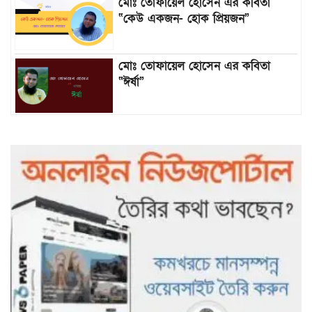
মোঃ তোফায়েল হোসেন এর কবিতা
“কেউ একজন- হোক প্রিয়জন”
মোঃ তোফায়েল হোসেন এর কবিতা
“ঈর্ষা”
৯৯৯-এ কলের পর হামহাম জলপ্রপাতে
আটকে পড়া ১০ পর্যটককে উদ্ধার করল
পুলিশ ও ফায়ার সার্ভিস
গাছ না কেটে আমাদের পুড়িয়ে মারলে
ভালো হতো’: বন বিভাগের নিষ্ঠুরতায়
নিঃস্ব কৃষক