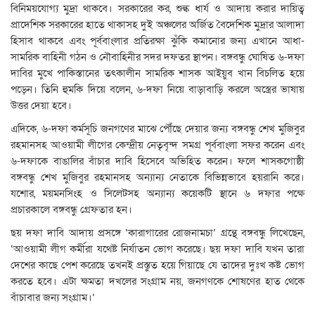
বিনিময়যোগ্য মুদ্রা থাকবে। সরকারের কর, শুল্ক ধার্য ও আদায় করার দায়িত্ব
প্রাদেশিক সরকারের হাতে থাকাসহ দুই অঞ্চলের অর্জিত বৈদেশিক মুদ্রার আলাদা
হিসাব থাকবে এবং পূর্ববাংলার প্রতিরক্ষা ঝুঁকি কমানোর জন্য এখানে আধা-
সামরিক বাহিনী গঠন ও নৌবাহিনীর সদর দফতর স্থাপন। বঙ্গবন্ধু ঘোষিত ৬-দফা
দাবির মুখে পাকিস্তানের তৎকালীন সামরিক শাসক আইয়ুব খান বিচলিত হয়ে
পড়েন। তিনি হুমকি দিয়ে বলেন, ৬-দফা নিয়ে বাড়াবাড়ি করলে অস্ত্রের ভাষায়
উত্তর দেয়া হবে।
এদিকে, ৬-দফা কর্মসূচি জনগণের মাঝে পৌঁছে দেয়ার জন্য বঙ্গবন্ধু শেখ মুজিবুর
রহমানসহ আওয়ামী লীগের কেন্দ্রীয় নেতৃবৃন্দ সমগ্র পূর্ববাংলা সফর করেন এবং
৬-দফাকে বাঙালির বাঁচার দাবি হিসেবে অভিহিত করেন। ফলে শাসকগোষ্ঠী
বঙ্গবন্ধু শেখ মুজিবুর রহমানসহ অন্যান্য নেতাকে বিভিন্নভাবে হয়রানি করে।
যশোর, ময়মনসিংহ ও সিলেটসহ অন্যান্য কয়েকটি স্থানে ৬ দফার পক্ষে
প্রচারকালে বঙ্গবন্ধু গ্রেফতার হন।
ছয় দফা দাবি আদায় প্রসঙ্গে ‘কারাগারের রোজনামচা’ গ্রন্থে বঙ্গবন্ধু লিখেছেন,
‘আওয়ামী লীগ কর্মীরা যথেষ্ট নির্যাতন ভোগ করেছে। ছয় দফা দাবি যখন তারা
দেশের কাছে পেশ করেছে তখনই প্রস্তুত হয়ে গিয়াছে যে তাদের দুঃখ কষ্ট ভোগ
করতে হবে। এটা ক্ষমতা দখলের সংগ্রাম নয়, জনগণকে শোষণের হাত থেকে
বাঁচাবার জন্য সংগ্রাম।’