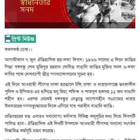
কমলকন্ঠ ডেস্ক।।
আগামীকাল ৭ জুন ঐতিহাসিক ছয়-দফা দিবস। ১৯৬৬ সালের এ দিনে জাতির
পিতা বঙ্গবন্ধু শেখ মুজিবুর রহমান ঘোষিত বাঙালি জাতির মুক্তির সনদ ৬-দফা
দাবির পক্ষে দেশব্যাপী তীব্র গণআন্দোলনের সূচনা হয়।
এই দিনে আওয়ামী লীগের ডাকা হরতালে টঙ্গি, ঢাকা ও নারায়ণগঞ্জে তৎকালীন
পুলিশ ও ইপিআর-এর গুলিতে মনু মিয়া, শফিক ও শামসুল হকসহ ১১ জন বাঙালি
শহীদ হন। এরপর থেকেই বঙ্গবন্ধুর নেতৃত্বে আপোসহীন সংগ্রামের ধারায়
ঊনসত্তরের গণঅভ্যুত্থানের দিকে এগিয়ে যায় পরাধীন বাঙালি জাতি।
প্রতিবছরের মত এবারও যথাযোগ্য মর্যাদায় বিভিন্ন কমূসূচির মধ্য দিয়ে দিবসটি
পালিত হবে। ঐতিহাসিক এই দিনটি উপলক্ষে আওয়ামী লীগসহ অন্যান্য সংগঠন
বিস্তারিত কর্মসূচি গ্রহন করেছে।