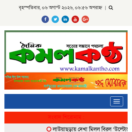
বৃহস্পতিবার, ০৬ অগাস্ট ২০২৬, ০৬:৫৬ অপরাহ্ন
|
Toggle
navigati
সংবাদ শিরোনাম :
লাউয়াছড়ায় দেখা মিলল বিরল ‘উল্টোলেজি’ ব