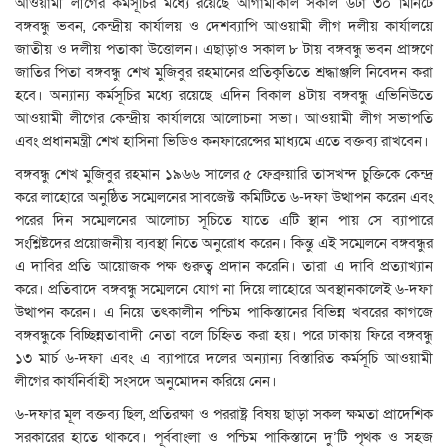
আওয়ামী লীগের কর্মসূচির মধ্যে রয়েছে আগামীকাল সকাল ৬টা ৩০ মিনিটে
বঙ্গবন্ধু ভবন, কেন্দ্রীয় কার্যালয় ও দেশব্যাপি আওয়ামী লীগ দলীয় কার্যালয়ে
জাতীয় ও দলীয় পতাকা উত্তোলন। এছাড়াও সকাল ৮ টায় বঙ্গবন্ধু ভবন প্রাঙ্গণে
জাতির পিতা বঙ্গবন্ধু শেখ মুজিবুর রহমানের প্রতিকৃতিতে শ্রদ্ধাঞ্জলি নিবেদন করা
হবে। অন্যান্য কর্মসূচির মধ্যে রয়েছে এদিন বিকাল ৪টায় বঙ্গবন্ধু এভিনিউতে
আওয়ামী লীগের কেন্দ্রীয় কার্যালয়ে আলোচনা সভা। আওয়ামী লীগ সভাপতি
এবং প্রধানমন্ত্রী শেখ হাসিনা ভিডিও কনফারেন্সের মাধ্যমে এতে বক্তব্য রাখবেন।
বঙ্গবন্ধু শেখ মুজিবুর রহমান ১৯৬৬ সালের ৫ ফেব্রুয়ারি তাসখন্দ চুক্তিকে কেন্দ্র
করে লাহোরে অনুষ্ঠিত সম্মেলনের সাবজেক্ট কমিটিতে ৬-দফা উত্থাপন করেন এবং
পরের দিন সম্মেলনের আলোচ্য সূচিতে যাতে এটি স্থান পায় সে ব্যাপারে
সংশ্লিষ্টদের প্রয়োজনীয় ব্যবস্থা নিতে অনুরোধ করেন। কিন্তু এই সম্মেলনে বঙ্গবন্ধুর
এ দাবির প্রতি আয়োজক পক্ষ গুরুত্ব প্রদান করেনি। তারা এ দাবি প্রত্যাখ্যান
করে। প্রতিবাদে বঙ্গবন্ধু সম্মেলনে যোগ না দিয়ে লাহোরে অবস্থানকালেই ৬-দফা
উত্থাপন করেন। এ নিয়ে তৎকালীন পশ্চিম পাকিস্তানের বিভিন্ন খবরের কাগজে
বঙ্গবন্ধুকে বিচ্ছিন্নতাবাদী নেতা বলে চিহ্নিত করা হয়। পরে ঢাকায় ফিরে বঙ্গবন্ধু
১৩ মার্চ ৬-দফা এবং এ ব্যাপারে দলের অন্যান্য বিস্তারিত কর্মসূচি আওয়ামী
লীগের কার্যনির্বাহী সংসদে অনুমোদন করিয়ে নেন।
৬-দফার মূল বক্তব্য ছিল, প্রতিরক্ষা ও পররাষ্ট্র বিষয় ছাড়া সকল ক্ষমতা প্রাদেশিক
সরকারের হাতে থাকবে। পূর্ববাংলা ও পশ্চিম পাকিস্তানে দু’টি পৃথক ও সহজ