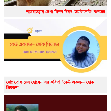
লাউয়াছড়ায় দেখা মিলল বিরল ‘উল্টোলেজি’ বানরের
মোঃ তোফায়েল হোসেন এর কবিতা “কেউ একজন- হোক
প্রিয়জন”