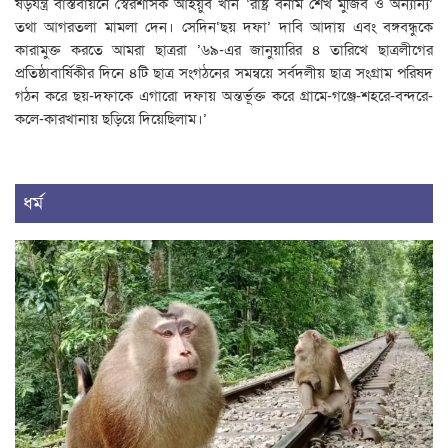
ষড়যন্ত্র বাস্তবায়নে স্বৈরশাসক আইয়ুব খান ‘রাষ্ট্র বনাম শেখ মুজিব ও অন্যান্য’
তথা আগরতলা মামলা দেন। সেদিন‘ছয় দফা’ দাবি আদায় এবং বঙ্গবন্ধুকে
কারামুক্ত করতে আমরা ছাত্ররা ’৬৯-এর জানুয়ারির ৪ তারিখে ছাত্রলীগের
প্রতিষ্ঠাবার্ষিকীর দিনে ৪টি ছাত্র সংগঠনের সমন্বয়ে সর্বদলীয় ছাত্র সংগ্রাম পরিষদ
গঠন করে ছয়-দফাকে এগারো দফায় অন্তর্ভূক্ত করে গ্রামে-গঞ্জে-শহরে-বন্দরে-
কলে-কারখানায় ছড়িয়ে দিয়েছিলাম।’
ধর্ম