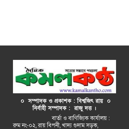
০ সম্পাদক ও প্রকাশক : বিশ্বজিৎ রায় ০
নির্বাহী
সম্পাদক : রাজু দত্ত ।
বার্তা ও বাণিজ্যিক কার্যালয় :
রুম নং-০২, রায় বিপনী, খাদ্য গুদাম সড়ক,