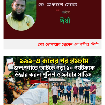
মোঃ তোফায়েল হোসেন এর কবিতা “ঈর্ষা”